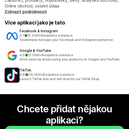
Zákazníci, produkty, objednávky, slevy, analytika obchodu,
Online obchod, ostatní údaje
Zobrazit podrobnosti
Více aplikací jako je tato
Facebook & Instagram
z 5 hvězd
3,7
(5 049)
•
Bezplatná instalace
Celkový počet recenzí: 5049
Seamlessly manage your Facebook and Instagram presence
Google & YouTube
z 5 hvězd
4,5
(5 066)
•
Bezplatná instalace
Celkový počet recenzí: 5066
Drive sales by showcasing your products on Google and YouTube
TikTok
z 5 hvězd
4,8
(15 320)
•
Bezplatná instalace
Celkový počet recenzí: 15320
Launch TikTok Ads and sell directly via TikTok Shop
Chcete přidat nějakou
aplikaci?