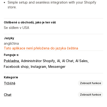
Simple setup and seamless integration with your Shopify
store.
Oblíbené u obchodů, jako je ten váš
Se sídlem v USA
Jazyky
angličtina
Tato aplikace není přeložena do jazyka čeština
Funguje s:
Pokladna
Administrátor Shopify
AI
AI Chat
AI Sales
Facebook shop
Instagram
Messenger
Kategorie
Tržiště
Zobrazit funkce
Správa listingů
Chat
Zobrazit funkce
Automatizace kanálů
Produktový kanál
Výběr produktů
Posílání zpráv v reálném čase
Vlastní listingy