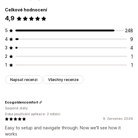
Celkové hodnocení
4,9
5
248
4
9
3
4
2
1
1
1
Napsat recenzi
Všechny recenze
Ecogoldencomfort
Spojené státy
Doba používání aplikace: 2 měsíci
9. červenec 2026
Easy to setup and navigate through. Now we'll see how it
works