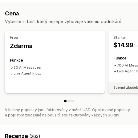
AI chatovací boty
Živý chat
Sociální sítě
Cena
Automatizované odpovědi
Vyberte si tarif, který nejlépe vyhovuje vašemu podnikání.
Pozdravy
Rychlé odpovědi
Upozornění pro dopravu
Přizpůsobení
Free
Starter
$14.99
Zdarma
Okno chatu
Otevírací doba
Uvítací zprávy
Tlačítka chatu
/ 
Funkce
Funkce
700 AI Mes
30 AI Messages
Live Agent I
Live Agent Inbox
3denní zkušeb
Všechny poplatky jsou fakturovány v měně USD. Opakované poplatky
a poplatky založené na použití jsou fakturovány každých 30 dní.
Recenze
(263)