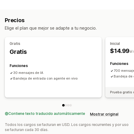
Mensajería en tiempo real
Selección de productos
Publicaciones personalizadas
Chatbots de IA
Chat en vivo
Redes sociales
Precios
Respuestas automatizadas
Elige el plan que mejor se adapte a tu negocio.
Saludos
Respuestas rápidas
Alertas de envío
Personalización
Gratis
Inicial
$14.99
Gratis
Ventana del chat
Horario de apertura
al
Mensajes de bienvenida
Botones del chat
Funciones
Funciones
700 mensaje
30 mensajes de IA
Bandeja de 
Bandeja de entrada con agente en vivo
Prueba gratis 
Contiene texto traducido automáticamente
Mostrar original
Todos los cargos se facturan en USD. Los cargos recurrentes y por uso
se facturan cada 30 días.