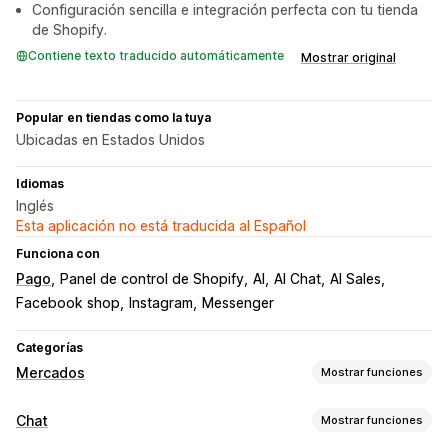
Configuración sencilla e integración perfecta con tu tienda
de Shopify.
Contiene texto traducido automáticamente
Mostrar original
Popular en tiendas como la tuya
Ubicadas en Estados Unidos
Idiomas
Inglés
Esta aplicación no está traducida al Español
Funciona con
Pago
Panel de control de Shopify
AI
AI Chat
AI Sales
Facebook shop
Instagram
Messenger
Categorías
Mercados
Mostrar funciones
Gestión de publicaciones
Chat
Mostrar funciones
Automatización de feed
Feed de productos