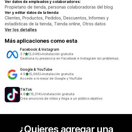
Ver datos de empleados y colaboradores:
Propietario de tienda, personas colaboradoras del blog
Ver y editar datos de la tienda:
Clientes, Productos, Pedidos, Descuentos, Informes y
estadísticas de la tienda, Tienda online, Otros datos
Ver los detalles
Más aplicaciones como esta
Facebook & Instagram
de 5 estrellas
3.7
(5,048)
•
Instalación gratuita
5048 reseñas en total
Gestiona tu presencia en Facebook e Instagram sin problemas
Google & YouTube
de 5 estrellas
4.5
(5,065)
•
Instalación gratuita
5065 reseñas en total
Accede a lo mejor de Google y YouTube
TikTok
de 5 estrellas
4.8
(15,314)
•
Instalación gratuita
15314 reseñas en total
Crea anuncios de vídeo y llega a un público objetivo
¿Quieres agregar una