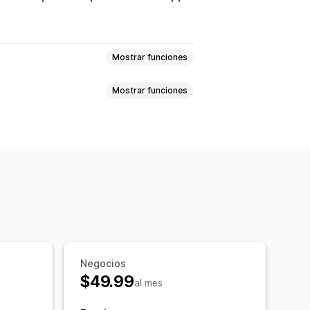
Mostrar funciones
Mostrar funciones
ductos
Selección de productos
ociales
 de envío
Mensajes de bienvenida
Negocios
$49.99
al mes