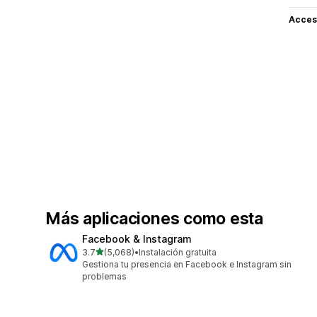
Acceso
Más aplicaciones como esta
Facebook & Instagram
de 5 estrellas
3.7
(5,068)
•
Instalación gratuita
5068 reseñas en total
Gestiona tu presencia en Facebook e Instagram sin
problemas