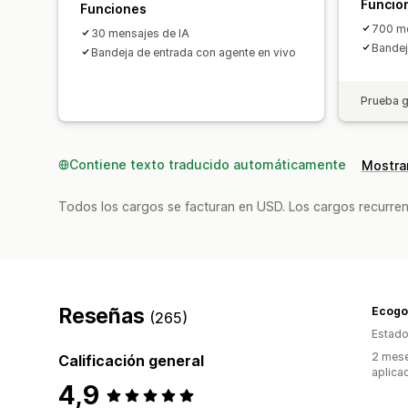
Funcio
Funciones
700 me
30 mensajes de IA
Bandej
Bandeja de entrada con agente en vivo
Prueba g
Contiene texto traducido automáticamente
Mostrar
Todos los cargos se facturan en USD. Los cargos recurren
Reseñas
Ecogo
(265)
Estado
2 mese
Calificación general
aplica
4,9