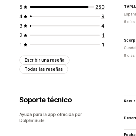
5
250
TVPLU
Españ
4
9
6 días
3
4
2
1
Scorp
1
1
Guada
9 días
Escribir una reseña
Todas las reseñas
Soporte técnico
Recur
Ayuda para la app ofrecida por
Desarr
DolphinSuite.
Fecha