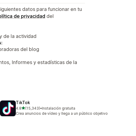
siguientes datos para funcionar en tu
lítica de privacidad
del
y de la actividad
s:
oradoras del blog
tos, Informes y estadísticas de la
TikTok
de 5 estrellas
4.8
(15,343)
•
Instalación gratuita
15343 reseñas en total
Crea anuncios de vídeo y llega a un público objetivo