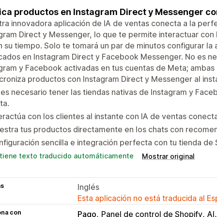
ica productos en Instagram Direct y Messenger con
ra innovadora aplicación de IA de ventas conecta a la perf
gram Direct y Messenger, lo que te permite interactuar con
 su tiempo. Solo te tomará un par de minutos configurar la 
cados en Instagram Direct y Facebook Messenger. No es ne
gram y Facebook activadas en tus cuentas de Meta; ambas est
croniza productos con Instagram Direct y Messenger al inst
es necesario tener las tiendas nativas de Instagram y Face
ta.
eractúa con los clientes al instante con IA de ventas conect
estra tus productos directamente en los chats con recomen
figuración sencilla e integración perfecta con tu tienda de 
tiene texto traducido automáticamente
Mostrar original
as
Inglés
Esta aplicación no está traducida al E
ona con
Pago
Panel de control de Shopify
AI