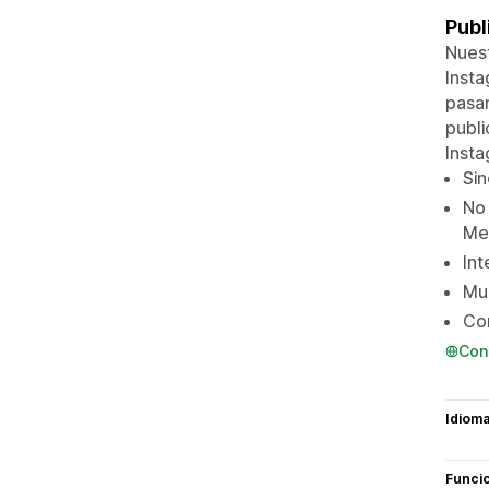
Publ
Nuest
Insta
pasan
publi
Insta
Sin
No 
Me
Int
Mu
Con
Con
Idiom
Funci