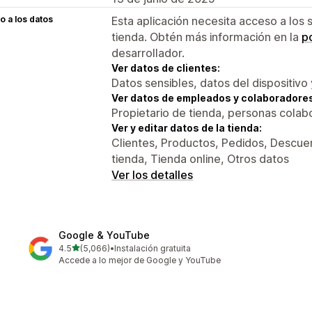
 a los datos
Esta aplicación necesita acceso a los 
tienda. Obtén más información en la
po
desarrollador.
Ver datos de clientes:
Datos sensibles, datos del dispositivo 
Ver datos de empleados y colaboradore
Propietario de tienda, personas colab
Ver y editar datos de la tienda:
Clientes, Productos, Pedidos, Descuen
tienda, Tienda online, Otros datos
Ver los detalles
Google & YouTube
de 5 estrellas
4.5
(5,066)
•
Instalación gratuita
5066 reseñas en total
Accede a lo mejor de Google y YouTube