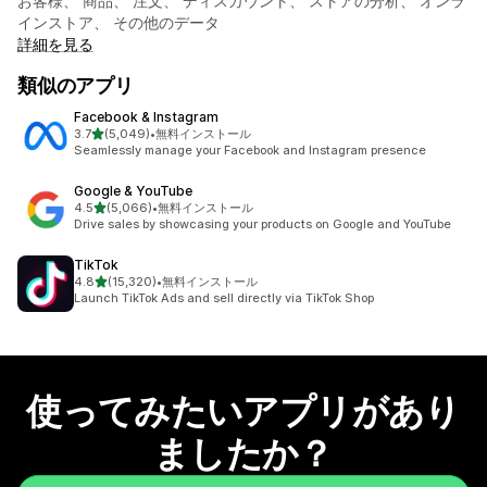
お客様、 商品、 注文、 ディスカウント、 ストアの分析、 オンラ
インストア、 その他のデータ
詳細を見る
類似のアプリ
Facebook & Instagram
5つ星中
3.7
(5,049)
•
無料インストール
合計レビュー数：5049件
Seamlessly manage your Facebook and Instagram presence
Google & YouTube
5つ星中
4.5
(5,066)
•
無料インストール
合計レビュー数：5066件
Drive sales by showcasing your products on Google and YouTube
TikTok
5つ星中
4.8
(15,320)
•
無料インストール
合計レビュー数：15320件
Launch TikTok Ads and sell directly via TikTok Shop
使ってみたいアプリがあり
ましたか？