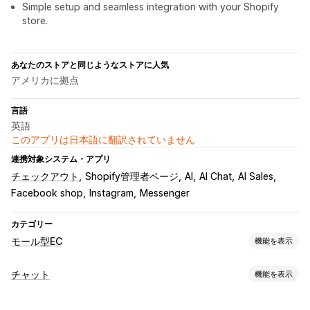
Simple setup and seamless integration with your Shopify
store.
あなたのストアと同じようなストアに人気
アメリカに拠点
言語
英語
このアプリは日本語に翻訳されていません
連携対象システム・アプリ
チェックアウト
Shopify管理者ページ
AI
AI Chat
AI Sales
Facebook shop
Instagram
Messenger
カテゴリー
モール型EC
機能を表示
リスティング管理
チャット
機能を表示
フィードオートメーション
商品フィード
商品セレクション
リアルタイムメッセージ
カスタムリスティング