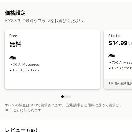
AIチャットボット
ライブチャット
SNS
価格設定
自動応答
ビジネスに最適なプランをお選びください。
あいさつ
クイック返信
配送アラート
カスタマイズ
Free
Starter
$14.99
無料
チャットウィンドウ
営業時間
ウェルカムメッセージ
/
チャットボタン
機能
機能
700 AI Mes
30 AI Messages
Live Agent I
Live Agent Inbox
3日間の無料体
すべての料金はUSDで請求されます。 定期請求と使用料に基づく請求は、
30日ごとに行われます。
レビュー
(263)