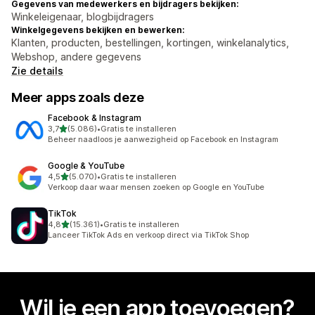
Gegevens van medewerkers en bijdragers bekijken:
Winkeleigenaar, blogbijdragers
Winkelgegevens bekijken en bewerken:
Klanten, producten, bestellingen, kortingen, winkelanalytics,
Webshop, andere gegevens
Zie details
Meer apps zoals deze
Facebook & Instagram
van 5 sterren
3,7
(5.086)
•
Gratis te installeren
5086 recensies in totaal
Beheer naadloos je aanwezigheid op Facebook en Instagram
Google & YouTube
van 5 sterren
4,5
(5.070)
•
Gratis te installeren
5070 recensies in totaal
Verkoop daar waar mensen zoeken op Google en YouTube
TikTok
van 5 sterren
4,8
(15.361)
•
Gratis te installeren
15361 recensies in totaal
Lanceer TikTok Ads en verkoop direct via TikTok Shop
Wil je een app toevoegen?