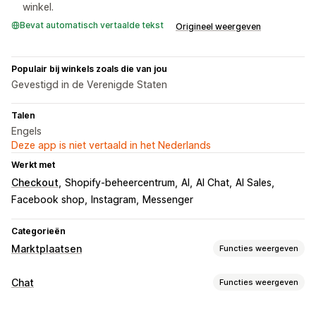
winkel.
Bevat automatisch vertaalde tekst
Origineel weergeven
Populair bij winkels zoals die van jou
Gevestigd in de Verenigde Staten
Talen
Engels
Deze app is niet vertaald in het Nederlands
Werkt met
Checkout
Shopify-beheercentrum
AI
AI Chat
AI Sales
Facebook shop
Instagram
Messenger
Categorieën
Marktplaatsen
Functies weergeven
Vermeldingsbeheer
Chat
Functies weergeven
Automatisering van feeds
Productfeed
Productselectie
Berichten versturen in real time