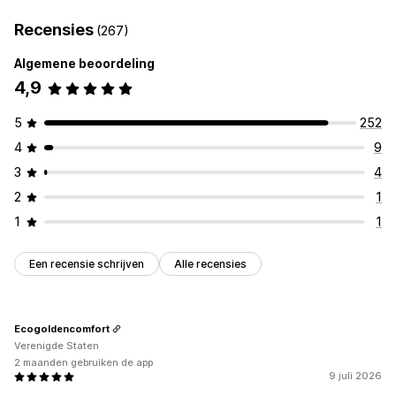
Recensies
(267)
Algemene beoordeling
4,9
5
252
4
9
3
4
2
1
1
1
Een recensie schrijven
Alle recensies
Ecogoldencomfort
Verenigde Staten
2 maanden gebruiken de app
9 juli 2026