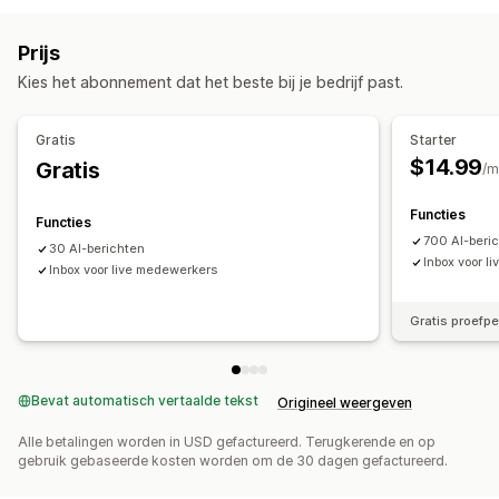
Aangepaste vermeldingen
AI-chatbots
Live chat
Social media
Prijs
Geautomatiseerde antwoorden
Kies het abonnement dat het beste bij je bedrijf past.
Begroetingen
Snelle reacties
Verzendmeldingen
Aanpassing
Gratis
Starter
$14.99
Gratis
Chatvenster
Openingstijden
Welkomstberichten
/m
Chatknoppen
Functies
Functies
700 AI-beri
30 AI-berichten
Inbox voor l
Inbox voor live medewerkers
Gratis proefp
Bevat automatisch vertaalde tekst
Origineel weergeven
Alle betalingen worden in USD gefactureerd. Terugkerende en op
gebruik gebaseerde kosten worden om de 30 dagen gefactureerd.