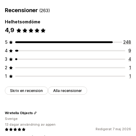
Recensioner
(263)
Helhetsomdöme
4,9
5
248
4
9
3
4
2
1
1
1
Skriv en recension
Alla recensioner
Wretella Objects
Sverige
13 dagar användning av appen
Redigerat 7 maj 2026