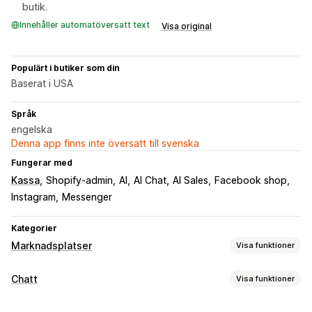
butik.
Innehåller automatöversatt text
Visa original
Populärt i butiker som din
Baserat i USA
Språk
engelska
Denna app finns inte översatt till svenska
Fungerar med
Kassa
Shopify-admin
AI
AI Chat
AI Sales
Facebook shop
Instagram
Messenger
Kategorier
Marknadsplatser
Visa funktioner
Hantering av listning
Chatt
Visa funktioner
Automatisering av flöde
Produktflöde
Produktval
Meddelanden i realtid