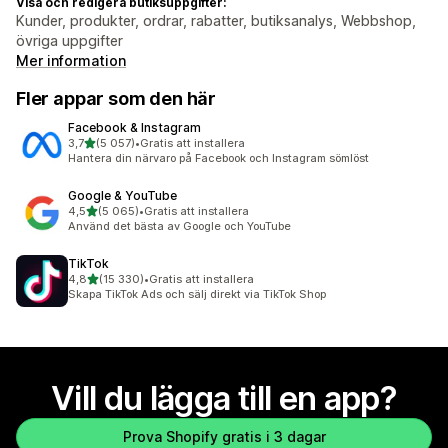
Visa och redigera butiksuppgifter:
Kunder, produkter, ordrar, rabatter, butiksanalys, Webbshop,
övriga uppgifter
Mer information
Fler appar som den här
Facebook & Instagram
av 5 stjärnor
3,7
(5 057)
•
Gratis att installera
5057 recensioner totalt
Hantera din närvaro på Facebook och Instagram sömlöst
Google & YouTube
av 5 stjärnor
4,5
(5 065)
•
Gratis att installera
5065 recensioner totalt
Använd det bästa av Google och YouTube
TikTok
av 5 stjärnor
4,8
(15 330)
•
Gratis att installera
15330 recensioner totalt
Skapa TikTok Ads och sälj direkt via TikTok Shop
Vill du lägga till en app?
Prova Shopify gratis i 3 dagar