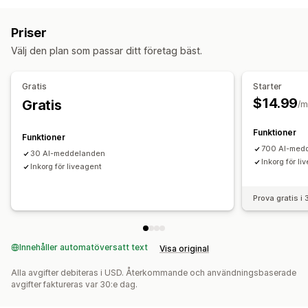
Anpassade listningar
AI-chattbot
Livechatt
Sociala medier
Priser
Automatiserade svar
Välj den plan som passar ditt företag bäst.
Hälsningar
Snabba svar
Leveransaviseringar
Anpassning
Gratis
Starter
$14.99
Gratis
Chattfönster
Öppettider
Välkomstmeddelanden
/m
Chattknappar
Funktioner
Funktioner
700 AI-med
30 AI-meddelanden
Inkorg för l
Inkorg för liveagent
Prova gratis i
Innehåller automatöversatt text
Visa original
Alla avgifter debiteras i USD. Återkommande och användningsbaserade
avgifter faktureras var 30:e dag.