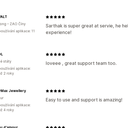
WALT
ong – ZAO Číny
Sarthak is super great at servie, he he
oužívání aplikace: 11
experience!
OL
é státy
loveee , great support team too.
oužívání aplikace:
ež 2 roky
Max Jewellery
ur
Easy to use and support is amazing!
oužívání aplikace:
ež 4 roky
u d'amour