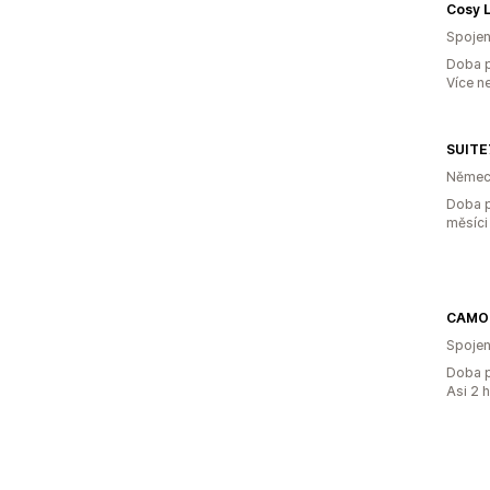
Cosy 
Spojen
Doba p
Více n
SUITE7
Němec
Doba p
měsíci
CAMO 
Spojen
Doba p
Asi 2 