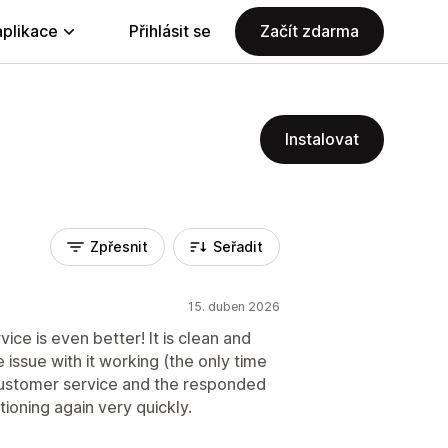
aplikace
Přihlásit se
Začít zdarma
Instalovat
Zpřesnit
Seřadit
15. duben 2026
ice is even better! It is clean and
e issue with it working (the only time
 customer service and the responded
ioning again very quickly.