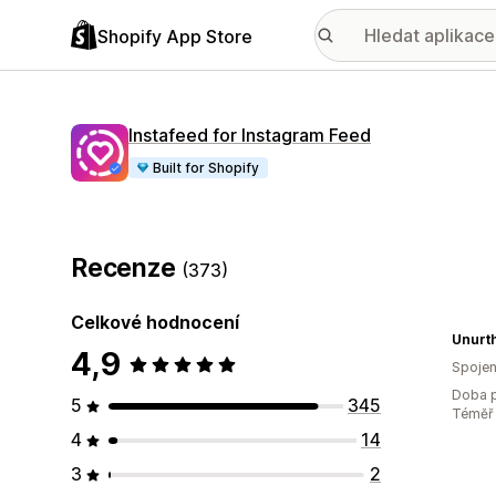
Shopify App Store
Instafeed for Instagram Feed
Built for Shopify
Recenze
(373)
Celkové hodnocení
Unurt
4,9
Spojen
Doba p
5
345
Téměř 
4
14
3
2