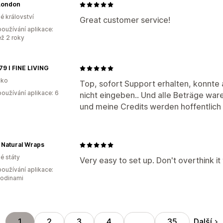
London
é království
Great customer service!
oužívání aplikace:
ež 2 roky
9 I FINE LIVING
ko
Top, sofort Support erhalten, konnte 
oužívání aplikace: 6
nicht eingeben.. Und alle Beträge ware
und meine Credits werden hoffentlich 
Natural Wraps
é státy
Very easy to set up. Don't overthink it
oužívání aplikace:
hodinami
Další
1
2
3
4
…
35