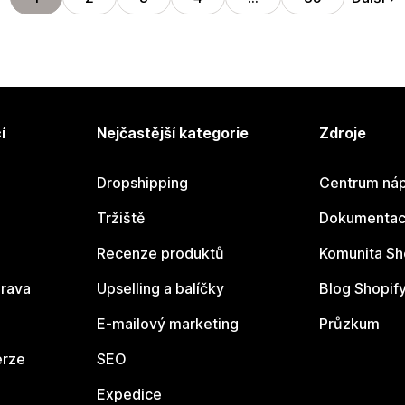
í
Nejčastější kategorie
Zdroje
Dropshipping
Centrum náp
Tržiště
Dokumentace
Recenze produktů
Komunita Sh
rava
Upselling a balíčky
Blog Shopif
E-mailový marketing
Průzkum
erze
SEO
Expedice