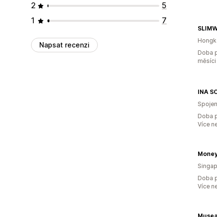
2
5
1
7
SLIM
Hongk
Napsat recenzi
Doba p
měsíci
INA S
Spojen
Doba p
Více n
Money
Singap
Doba p
Více n
Musea