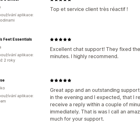
e
Top et service client très réactif !
oužívání aplikace:
hodinami
s Feet Essentials
a
Excellent chat support! They fixed the
oužívání aplikace:
minutes. I highly recommend.
ež 2 roky
rse
ko
Great app and an outstanding support
oužívání aplikace:
in the evening and I expected, that I re
kem
receive a reply within a couple of mi
immediately. That is was I call an am
much for your support.