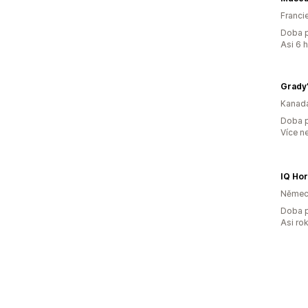
Franci
Doba p
Asi 6 
Grady’
Kanad
Doba p
Více n
IQ Ho
Němec
Doba p
Asi ro