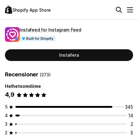
Shopify App Store
Instafeed for Instagram Feed
Built for Shopify
Installera
Recensioner
(373)
Helhetsomdöme
4,9
5
345
4
14
3
2
2
5