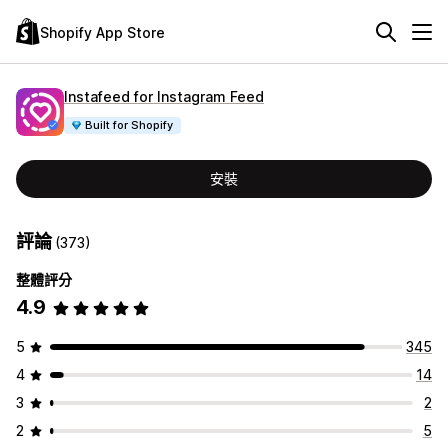
Shopify App Store
Instafeed for Instagram Feed
Built for Shopify
安裝
評論
(373)
整體評分
4.9
5
345
4
14
3
2
2
5