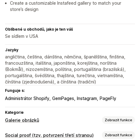
Create a customizable Instafeed gallery to match your
store’s design
Oblíbené u obchodů, jako je ten váš
Se sídlem v USA
Jazyky
angličtina, čeština, dánština, němčina, španělština, finština,
francouzština, italština, japonština, korejština, norština
(Bokmål), nizozemština, polština, portugalština (brazilská),
portugalština, švédština, thajština, turečtina, vietnamština,
čínština (zjednodušená), a čínština (tradiční)
Funguje s:
Administrátor Shopify
GemPages
Instagram
PageFly
Kategorie
Galerie obrázků
Zobrazit funkce
Typy galerií
Social proof (tzv. potvrzení třetí stranou)
Zobrazit funkce