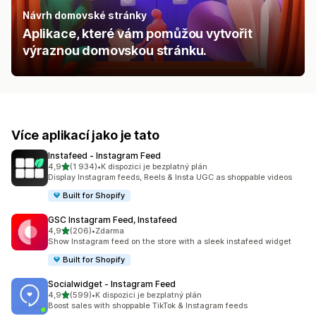
Návrh domovské stránky
Aplikace, které vám pomůžou vytvořit
výraznou domovskou stránku.
Více aplikací jako je tato
Instafeed ‑ Instagram Feed
z 5 hvězd
4,9
(1 934)
•
K dispozici je bezplatný plán
Celkový počet recenzí: 1934
Display Instagram feeds, Reels & Insta UGC as shoppable videos
Built for Shopify
GSC Instagram Feed, Instafeed
z 5 hvězd
4,9
(206)
•
Zdarma
Celkový počet recenzí: 206
Show Instagram feed on the store with a sleek instafeed widget
Built for Shopify
Socialwidget ‑ Instagram Feed
z 5 hvězd
4,9
(599)
•
K dispozici je bezplatný plán
Celkový počet recenzí: 599
Boost sales with shoppable TikTok & Instagram feeds