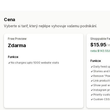
Karusel
Koláž
Inspirativní návrhy
Lightbox
Mřížka
Řádek
Typy obsahu
Posuvník
UGC
UGC
Fotky
Videa
Recenze
Přizpůsobení
Cena
Možnosti zobrazení
Vlastní styly
Vlastní CSS
Titulky
Efekty při najetí myší
Vyberte si tarif, který nejlépe vyhovuje vašemu podnikání.
Zobrazení produktů
Kanály s možností nákupu
Responzivní design pro mobilní zařízení
Vlastní rozvržení
Odkazy na sociální sítě
Štítky s možností nákupu
Více jazyků
Free Preview
Shoppable F
$15.95
Zdarma
Analytika
/ 
nebo $143.55/
Sledování zapojení
Funkce
Funkce
No charges upto 1000 website visits
Daily feed 
Stories and 
Remove "Pow
Link product
Show post w
Instagram p
Priority cus
Custom CSS