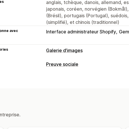
es
anglais, tchèque, danois, allemand, espa
japonais, coréen, norvégien (Bokmål),
(Brésil), portugais (Portugal), suédois,
(simplifié), et chinois (traditionnel)
ionne avec
Interface administrateur Shopify
Gem
ories
Galerie d’images
Types de galeries
Preuve sociale
Carrousel
Collage
Shop the look
Li
Types de contenus
Personnalisation
CGU
Photos
Vidéos
Avis
Styles personnalisés
CSS personnali
Options d’affichage
Optimisation pour le format mobile
B
Vues du produit
Flux achetables
Mis
Liens vers les médias sociaux
ntreprise.
Analyses de données