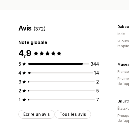
Avis
Dabba
(372)
Inde
9 jours
Note globale
l’appli
4,9
5
344
Musea
France
4
14
Environ
3
2
de l’ap
2
5
1
7
Unurt
États-
Écrire un avis
Tous les avis
Presque
de l’ap