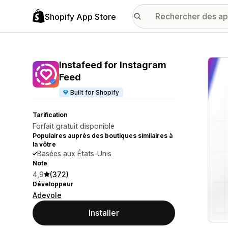
Shopify App Store
Galer
Instafeed for Instagram
Feed
Built for Shopify
Tarification
Forfait gratuit disponible
Populaires auprès des boutiques similaires à
la vôtre
Basées aux États-Unis
Note
4,9
(372)
Développeur
Adevole
Installer