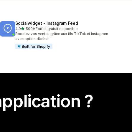
Socialwidget ‑ Instagram Feed
étoile(s) sur 5
4,9
(599)
•
Forfait gratuit disponible
599 avis au total
Boostez vos ventes grâce aux fils TikTok et Instagram
avec option d’achat
Built for Shopify
pplication ?