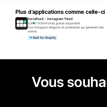
Plus d’applications comme celle-ci
Instafeed ‑ Instagram Feed
étoile(s) sur 5
4,9
(1 934)
•
Forfait gratuit disponible
1934 avis au total
Flux Instagram élégants et achetables qui génèrent des
ventes
Built for Shopify
Vous souhai