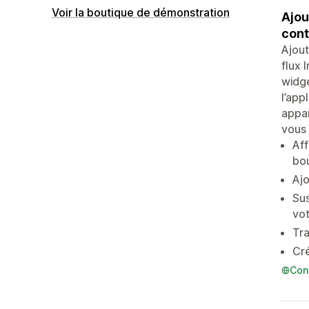
Voir la boutique de démonstration
Ajou
cont
Ajout
flux 
widge
l’app
appar
vous 
Aff
bo
Ajo
Sus
vot
Tra
Cré
Con