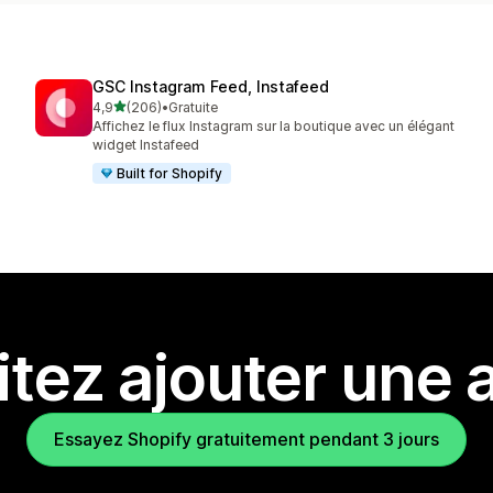
GSC Instagram Feed, Instafeed
étoile(s) sur 5
4,9
(206)
•
Gratuite
206 avis au total
Affichez le flux Instagram sur la boutique avec un élégant
widget Instafeed
Built for Shopify
tez ajouter une a
Essayez Shopify gratuitement pendant 3 jours