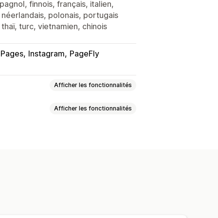
gnol, finnois, français, italien,
 néerlandais, polonais, portugais
 thaï, turc, vietnamien, chinois
Pages
Instagram
PageFly
Afficher les fonctionnalités
Afficher les fonctionnalités
ghtbox
Grille
Ligne
Carrousel
CGU
sées
Légendes
Effets de survol
alises achetables
Multilingue
es en page personnalisées