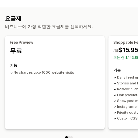
콘텐츠 유형
UGC
UGC
사진
동영상
리뷰
맞춤 설정
요금제
표시 옵션
사용자 지정 스타일
사용자 지정 CSS
캡션
호버 효과
비즈니스에 가장 적합한 요금제를 선택하세요.
제품 보기
쇼핑 가능한 피드
사용자 지정 레이아웃
소셜 링크
모바일 반응형
쇼핑 가능한 피드
여러 언어
분석
Free Preview
Shoppable F
$15.9
무료
참여 추적
/월
또는 연 $143.5
기능
기능
No charges upto 1000 website visits
Daily feed 
Stories and 
Remove "Pow
Link product
Show post w
Instagram p
Priority cus
Custom CSS