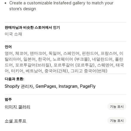
Create a customizable Instafeed gallery to match your
store’s design
판매자님과 비슷한 스토어에서 인기
미국 소재
언어
영어, 체코어, 덴마크어, 독일어, 스페인어, 핀란드어, 프랑스어, 이
탈리아어, 일본어, 한국어, 노르웨이어 (부크몰), 네덜란드어, 폴란
드어, 포르투갈어(브라질), 포르투갈어 (포르투갈), 스웨덴어, 태국
어, 터키어, 베트남어, 중국어(간체), 그리고 중국어(번체)
다음과 호환:
Shopify 관리자
GemPages
Instagram
PageFly
범주
이미지 갤러리
기능 표시
갤러리 유형
소셜 프루프
기능 표시
캐러셀
콜라주
룩 구매하기
Lightbox
그리드
행
슬라이더