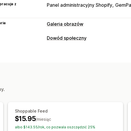
pracuje z
Panel administracyjny Shopify
GemPa
rie
Galeria obrazów
Typy galerii
Dowód społeczny
Galeria
Kolaż
Produkty w podobnym 
Typy zawartości
Slider
UGC
UGC
Zdjęcia
Filmy
Recenzje
Dostosowanie
Opcje wyświetlania
Style niestandardowe
Niestandardo
Wyświetlenia produktu
Efekt najechania kursorem
Responsy
Pliki produktowe z produktami dostę
my.
Tagi produktów dostępnych do zakup
Układy niestandardowe
Linki w med
Analizy
Shoppable Feed
Śledzenie zaangażowania
$15.95
/miesiąc
albo $143.55/rok, co pozwala oszczędzić 25%