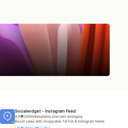
Socialwidget ‑ Instagram Feed
na 5 gwiazdek
4,9
(599)
•
Bezpłatny plan jest dostępny
Łączna liczba recenzji: 599
Boost sales with shoppable TikTok & Instagram feeds