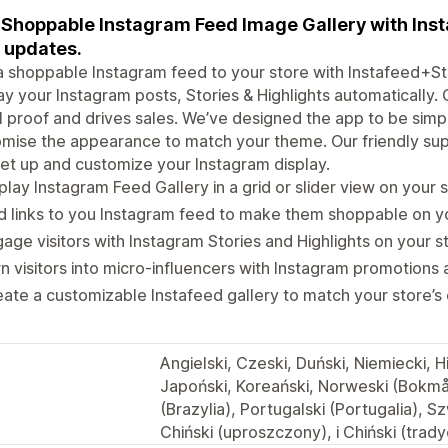
Shoppable Instagram Feed Image Gallery with Insta 
 updates.
 shoppable Instagram feed to your store with Instafeed+Sto
ay your Instagram posts, Stories & Highlights automatically
l proof and drives sales. We’ve designed the app to be simpl
mise the appearance to match your theme. Our friendly sup
et up and customize your Instagram display.
play Instagram Feed Gallery in a grid or slider view on your 
 links to you Instagram feed to make them shoppable on y
age visitors with Instagram Stories and Highlights on your s
n visitors into micro-influencers with Instagram promotions
ate a customizable Instafeed gallery to match your store’s
Angielski, Czeski, Duński, Niemiecki, Hi
Japoński, Koreański, Norweski (Bokmål
(Brazylia), Portugalski (Portugalia), S
Chiński (uproszczony), i Chiński (trady