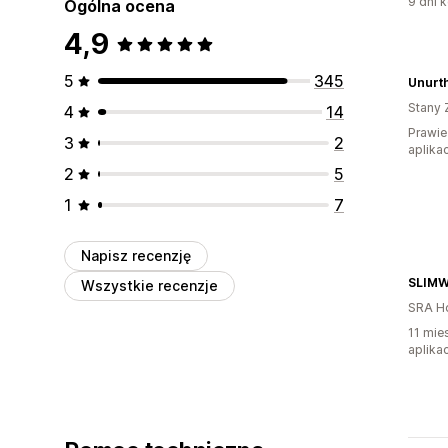
9 dni k
Ogólna ocena
4,9
5
345
Unurt
Stany 
4
14
Prawie
3
2
aplikac
2
5
1
7
Napisz recenzję
SLIM
Wszystkie recenzje
SRA H
11 mie
aplikac