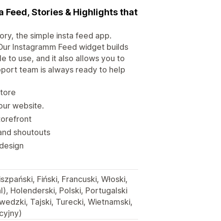
Feed, Stories & Highlights that
ry, the simple insta feed app.
. Our Instagramm Feed widget builds
e to use, and it also allows you to
port team is always ready to help
store
our website.
torefront
 and shoutouts
 design
szpański, Fiński, Francuski, Włoski,
), Holenderski, Polski, Portugalski
zwedzki, Tajski, Turecki, Wietnamski,
cyjny)