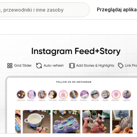
Przeglądaj aplika
nione obrazy w galerii