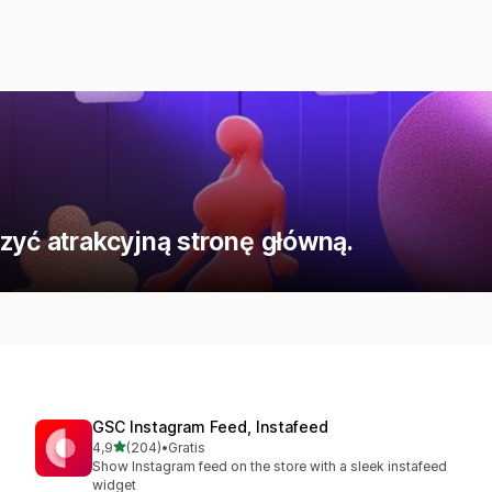
zyć atrakcyjną stronę główną.
GSC Instagram Feed, Instafeed
na 5 gwiazdek
4,9
(204)
•
Gratis
Łączna liczba recenzji: 204
Show Instagram feed on the store with a sleek instafeed
widget