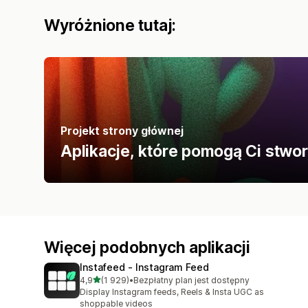
Wyróżnione tutaj:
Projekt strony głównej
Aplikacje, które pomogą Ci stwor
Więcej podobnych aplikacji
Instafeed ‑ Instagram Feed
na 5 gwiazdek
4,9
(1 929)
•
Bezpłatny plan jest dostępny
Łączna liczba recenzji: 1929
Display Instagram feeds, Reels & Insta UGC as
shoppable videos