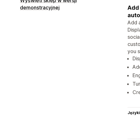
Wyświetl sklep w wersji
Add 
demonstracyjnej
auto
Add a
Displ
socia
custo
you s
Dis
Add
Eng
Tur
Cre
Języki