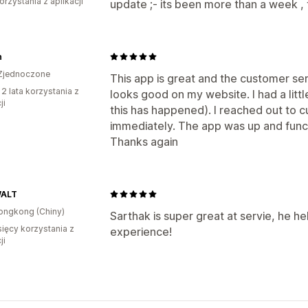
orzystania z aplikacji
update ;- its been more than a week , 
h
Zjednoczone
This app is great and the customer serv
 2 lata korzystania z
looks good on my website. I had a littl
ji
this has happened). I reached out to
immediately. The app was up and funct
Thanks again
WALT
ongkong (Chiny)
Sarthak is super great at servie, he he
sięcy korzystania z
experience!
ji