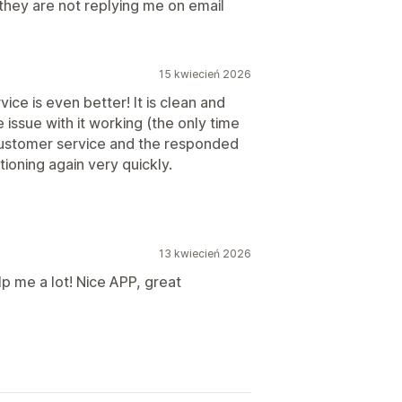
they are not replying me on email
15 kwiecień 2026
ice is even better! It is clean and
e issue with it working (the only time
 customer service and the responded
ioning again very quickly.
13 kwiecień 2026
lp me a lot! Nice APP, great