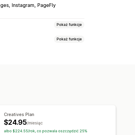
ges
Instagram
PageFly
Pokaż funkcje
Pokaż funkcje
stylu
Lightbox
Siatka
Szereg
wy CSS
Napisy
wność na urządzeniach mobilnych
pnymi do zakupu
u
Wielojęzyczne
iach społecznościowych
Creatives Plan
$24.95
/miesiąc
albo $224.55/rok, co pozwala oszczędzić 25%