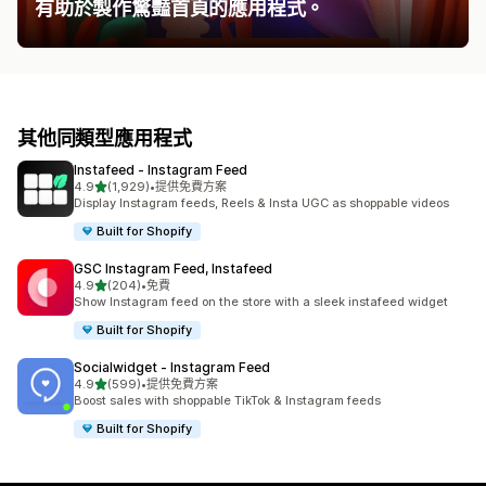
有助於製作驚豔首頁的應用程式。
其他同類型應用程式
Instafeed ‑ Instagram Feed
滿分 5 顆星
4.9
(1,929)
•
提供免費方案
共有 1929 則評價
Display Instagram feeds, Reels & Insta UGC as shoppable videos
Built for Shopify
GSC Instagram Feed, Instafeed
滿分 5 顆星
4.9
(204)
•
免費
共有 204 則評價
Show Instagram feed on the store with a sleek instafeed widget
Built for Shopify
Socialwidget ‑ Instagram Feed
滿分 5 顆星
4.9
(599)
•
提供免費方案
共有 599 則評價
Boost sales with shoppable TikTok & Instagram feeds
Built for Shopify