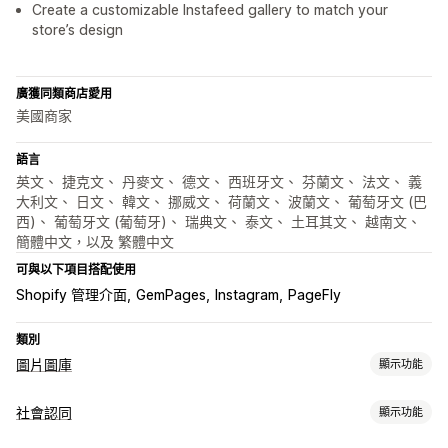
Create a customizable Instafeed gallery to match your
store’s design
廣獲同類商店愛用
美國商家
語言
英文、 捷克文、 丹麥文、 德文、 西班牙文、 芬蘭文、 法文、 義
大利文、 日文、 韓文、 挪威文、 荷蘭文、 波蘭文、 葡萄牙文 (巴
西)、 葡萄牙文 (葡萄牙)、 瑞典文、 泰文、 土耳其文、 越南文、
簡體中文，以及 繁體中文
可與以下項目搭配使用
Shopify 管理介面
GemPages
Instagram
PageFly
類別
圖片圖庫
顯示功能
圖庫類型
社會認同
顯示功能
輪播
拼貼
購買整套
燈箱
網格
橫列
播放器
UGC