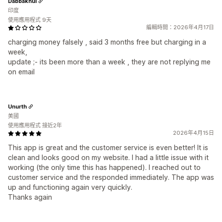
Dabbakhul
印度
使用應用程式 9天
編輯時間：2026年4月17日
charging money falsely , said 3 months free but charging in a
week,
update ;- its been more than a week , they are not replying me
on email
Unurth
美國
使用應用程式 接近2年
2026年4月15日
This app is great and the customer service is even better! It is
clean and looks good on my website. I had a little issue with it
working (the only time this has happened). I reached out to
customer service and the responded immediately. The app was
up and functioning again very quickly.
Thanks again