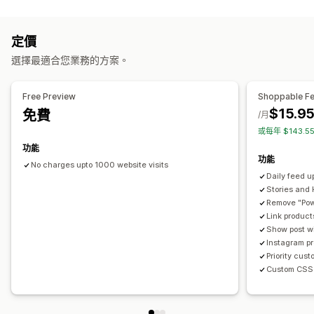
內容類型
自訂
UGC
相片
影片
評價
自訂樣式
自訂 CSS
圖片說明
懸停效果
行動裝置回應式設計
定價
顯示選項
可購買標籤
多國語言
選擇最適合您業務的方案。
商品閱覽數
可購買摘要
自訂版面配置
社群媒體連結
分析
Free Preview
Shoppable F
$15.9
免費
互動追蹤
/月
或每年 $143.
功能
功能
No charges upto 1000 website visits
Daily feed 
Stories and 
Remove "Pow
Link product
Show post w
Instagram p
Priority cus
Custom CSS