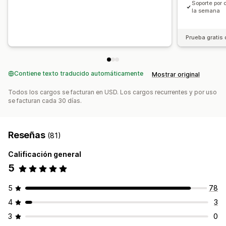
Soporte por 
la semana
Prueba gratis 
Contiene texto traducido automáticamente
Mostrar original
Todos los cargos se facturan en USD. Los cargos recurrentes y por uso
se facturan cada 30 días.
Reseñas
(81)
Calificación general
5
5
78
4
3
3
0