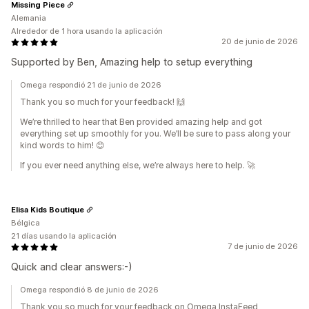
Missing Piece
Alemania
Alrededor de 1 hora usando la aplicación
20 de junio de 2026
Supported by Ben, Amazing help to setup everything
Omega respondió 21 de junio de 2026
Thank you so much for your feedback! 🙌
We’re thrilled to hear that Ben provided amazing help and got
everything set up smoothly for you. We’ll be sure to pass along your
kind words to him! 😊
If you ever need anything else, we’re always here to help. 🚀
Elisa Kids Boutique
Bélgica
21 días usando la aplicación
7 de junio de 2026
Quick and clear answers:-)
Omega respondió 8 de junio de 2026
Thank you so much for your feedback on Omega InstaFeed