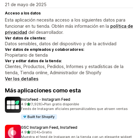
21 de mayo de 2025
Acceso a los datos
Esta aplicación necesita acceso a los siguientes datos para
funcionar en tu tienda. Obtén más información en la
política de
privacidad
del desarrollador.
Ver datos de clientes:
Datos sensibles, datos del dispositivo y de la actividad
Ver datos de empleados y colaboradores:
Propietario de tienda
Ver y editar datos de la tienda:
Clientes, Productos, Pedidos, Informes y estadísticas de la
tienda, Tienda online, Administrador de Shopify
Ver los detalles
Más aplicaciones como esta
Instafeed ‑ Instagram Feed
de 5 estrellas
4.9
(1,928)
•
Plan gratis disponible
1928 reseñas en total
Feeds de Instagram oficiales personálizables que atraen ventas
Built for Shopify
GSC Instagram Feed, Instafeed
de 5 estrellas
4.9
(204)
•
Gratis
204 reseñas en total
Muestra el feed de Instagram en la tienda con un elegante widget