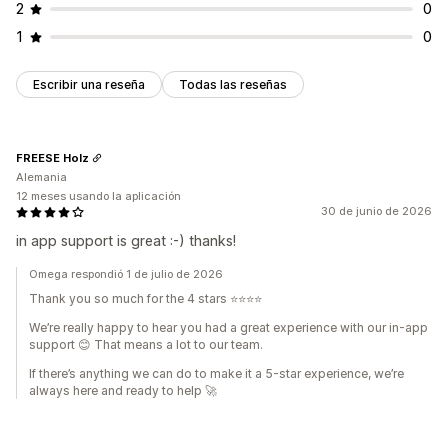
2
0
1
0
Escribir una reseña
Todas las reseñas
FREESE Holz
Alemania
12 meses usando la aplicación
30 de junio de 2026
in app support is great :-) thanks!
Omega respondió 1 de julio de 2026
Thank you so much for the 4 stars ⭐⭐⭐⭐
We’re really happy to hear you had a great experience with our in‑app
support 😊 That means a lot to our team.
If there’s anything we can do to make it a 5‑star experience, we’re
always here and ready to help 🚀