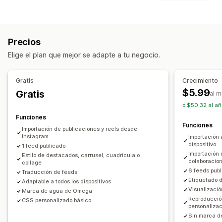
Carrusel
Collage
Compra el estilo
Cuadrícula
Fila
Lista
Tipo de contenido
Presentación
Video
UGC
UGC
Fotos
Videos
Reels
Hashtags
Personalización
Precios
Opciones de muestra
Estilos personalizados
CSS personalizado
Subida masiva
Elige el plan que mejor se adapte a tu negocio.
Múltiples idiomas
Feeds comprables
Editor de arrastrar y soltar
Diseños personalizados
Enlaces de redes sociales
Cambio de tamaño de las imágenes
Gratis
Crecimiento
Protección de las imágenes
Descripciones
$5.99
Gratis
Informes y estadísticas
al 
Efectos de desplazamiento
o $50.32 al añ
Seguimiento de interacción
Seguimiento de conversión
Adaptación a dispositivos móviles
Etiquetas comprables
Funciones
Funciones
Cronogramas de contenido
Múltiples idiomas
Importación de publicaciones y reels desde
Instagram
Importación 
dispositivo
1 feed publicado
Importación
Estilo de destacados, carrusel, cuadrícula o
colaboracio
collage
6 feeds pub
Traducción de feeds
Etiquetado d
Adaptable a todos los dispositivos
Visualizació
Marca de agua de Omega
Reproducció
CSS personalizado básico
personalizac
Sin marca 