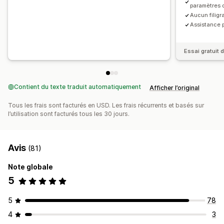
paramètres d
Aucun filig
Assistance p
Essai gratuit d
Contient du texte traduit automatiquement
Afficher l’original
Tous les frais sont facturés en USD. Les frais récurrents et basés sur
l’utilisation sont facturés tous les 30 jours.
Avis
(81)
Note globale
5
5
78
4
3