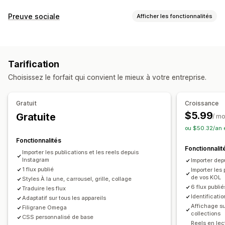
Types de galeries
Preuve sociale
Afficher les fonctionnalités
Carrousel
Collage
Shop the look
Grille
Ligne
Liste
Types de contenus
Carrousel
Vidéo
CGU
CGU
Photos
Vidéos
Reels
Hashtags
Personnalisation
Tarification
Options d’affichage
Styles personnalisés
CSS personnalisées
Choisissez le forfait qui convient le mieux à votre entreprise.
Multilingue
Flux achetables
Importation groupée
Mises en page personnalisées
Éditeur avec fonction de glisser-déposer
Gratuit
Croissance
Liens vers les médias sociaux
Redimensionnement d’image
Protection de l’image
$5.99
Gratuite
/ mo
Légendes
Effets de survol
ou $50.32/an 
Analyses de données
Optimisation pour le format mobile
Balises achetables
Fonctionnalités
Suivi de l’engagement
Suivi des conversions
Fonctionnalit
Planification des contenus
Multilingue
Importer les publications et les reels depuis
Instagram
Importer dep
1 flux publié
Importer les
de vos KOL
Styles À la une, carrousel, grille, collage
6 flux publié
Traduire les flux
Identificatio
Adaptatif sur tous les appareils
Affichage sur
Filigrane Omega
collections
CSS personnalisé de base
Reels en lec