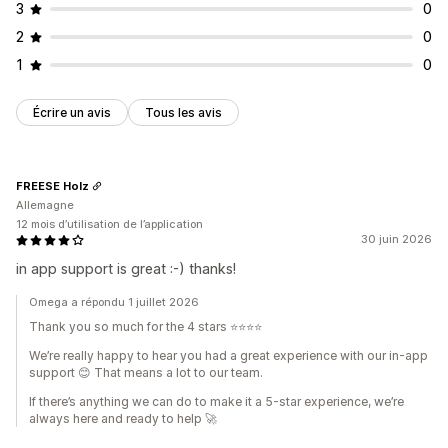
3
0
2
0
1
0
Écrire un avis
Tous les avis
FREESE Holz
Allemagne
12 mois d’utilisation de l’application
30 juin 2026
in app support is great :-) thanks!
Omega a répondu 1 juillet 2026
Thank you so much for the 4 stars ⭐⭐⭐⭐
We’re really happy to hear you had a great experience with our in‑app
support 😊 That means a lot to our team.
If there’s anything we can do to make it a 5‑star experience, we’re
always here and ready to help 🚀