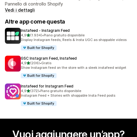
Pannello di controllo Shopify
Vedi i dettagli
Altre app come questa
Instafeed ‑ Instagram Feed
stelle su 5
4,9
(1.934)
•
Piano gratuito disponibile
1934 recensioni totali
Display Instagram feeds, Reels & Insta UGC as shoppable videos
Built for Shopify
GSC Instagram Feed, Instafeed
stelle su 5
4,9
(206)
•
Gratis
206 recensioni totali
Show Instagram feed on the store with a sleek instafeed widget
Built for Shopify
Instafeed for Instagram Feed
stelle su 5
4,9
(372)
•
Piano gratuito disponibile
372 recensioni totali
Instagram Feed + Stories with shoppable Insta Feed posts
Built for Shopify
Vuoi aggiungere un’app?