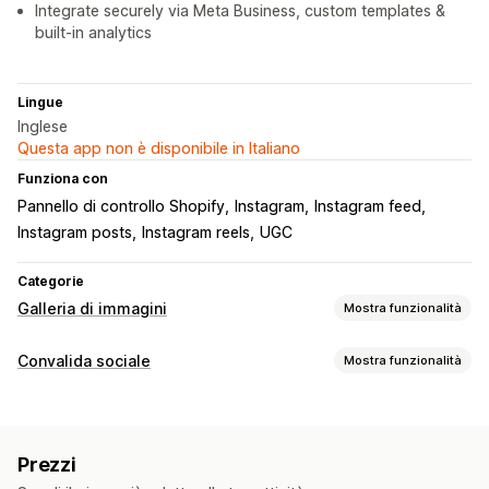
Integrate securely via Meta Business, custom templates &
built-in analytics
Lingue
Inglese
Questa app non è disponibile in Italiano
Funziona con
Pannello di controllo Shopify
Instagram
Instagram feed
Instagram posts
Instagram reels
UGC
Categorie
Galleria di immagini
Mostra funzionalità
Tipi di galleria
Convalida sociale
Mostra funzionalità
Carosello
Collage
Acquista il look
Griglia
Riga
Elenco
Tipi di contenuti
A scorrimento
Video
UGC
UGC
Foto
Video
Reel
Hashtag
Personalizzazione
Prezzi
Opzioni di visualizzazione
Stili personalizzati
CSS personalizzato