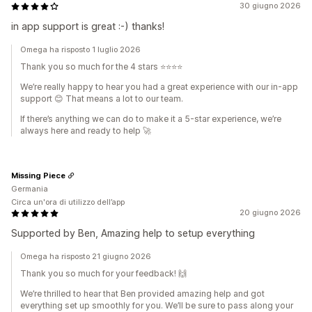
30 giugno 2026
in app support is great :-) thanks!
Omega ha risposto 1 luglio 2026
Thank you so much for the 4 stars ⭐⭐⭐⭐
We’re really happy to hear you had a great experience with our in‑app
support 😊 That means a lot to our team.
If there’s anything we can do to make it a 5‑star experience, we’re
always here and ready to help 🚀
Missing Piece
Germania
Circa un'ora di utilizzo dell’app
20 giugno 2026
Supported by Ben, Amazing help to setup everything
Omega ha risposto 21 giugno 2026
Thank you so much for your feedback! 🙌
We’re thrilled to hear that Ben provided amazing help and got
everything set up smoothly for you. We’ll be sure to pass along your