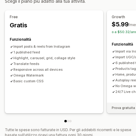
Scegli il piano più adatto alla tua attività.
Multilingua
Feed con opzioni di acquisto
Caricamento in blocco
Editor drag-and-drop
Layout personalizzati
Link ai social media
Ridimensionamento immagine
Protezione delle immagini
Free
Growth
Didascalie
Effetti al passaggio del mouse
$5.99
Gratis
Analisi
/me
Adattivo per dispositivi mobili
Tag con opzioni di acquisto
o a $50.32/an
Monitoraggio del coinvolgimento
Pianificazione dei contenuti
Multilingua
Funzionalità
Monitoraggio delle conversioni
Funzionalità
Import posts & reels from Instagram
Import via I
1 published feed
Import UGC/c
Highlight, carousel, grid, collage style
6 published
Translate feeds
Products tag
Responsive across all devices
Home, produc
Omega Watermark
Autoplay ree
Basic custom CSS
No Omega w
24/7 Live ch
Prova gratuita 
Tutte le spese sono fatturate in USD. Per gli addebiti ricorrenti e le spese
basate sull’utilizzo ricevi una fattura ogni 30 giorni.