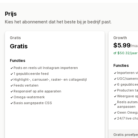
UGC
Foto's
Video's
Reels
Hashtags
Aanpassing
Prijs
Weergaveopties
Aangepaste stijlen
Aangepaste CSS
Bulkupload
Kies het abonnement dat het beste bij je bedrijf past.
Meerdere talen
Shoppable feeds
Aangepaste opmaak
Drag-and-drop-editor
Social links
Formaataanpassing van afbeeldingen
Gratis
Growth
Bescherming van afbeeldingen
Onderschriften
$5.99
Gratis
Analytics
/ma
Zweefeffecten
Mobiel responsief
Shoppable tags
of $50.32/jaa
Betrokkenheid volgen
Conversietracking
Contentplanning
Meerdere talen
Functies
Functies
Posts en reels uit Instagram importeren
Importeren v
1 gepubliceerde feed
UGC/samenwe
Highlight-, carrousel-, raster- en collagestijl
6 gepublice
Feeds vertalen
Producten t
Responsief op alle apparaten
Weergave op
Omega-watermerk
Reels automa
Basis aangepaste CSS
aanpassen
Geen Omega
24/7 live ch
Gratis proefp