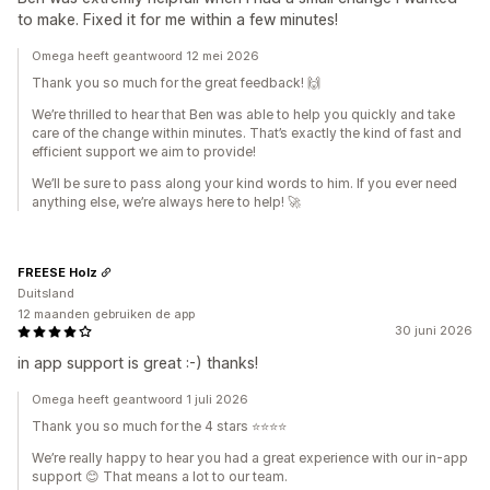
to make. Fixed it for me within a few minutes!
Omega heeft geantwoord 12 mei 2026
Thank you so much for the great feedback! 🙌
We’re thrilled to hear that Ben was able to help you quickly and take
care of the change within minutes. That’s exactly the kind of fast and
efficient support we aim to provide!
We’ll be sure to pass along your kind words to him. If you ever need
anything else, we’re always here to help! 🚀
FREESE Holz
Duitsland
12 maanden gebruiken de app
30 juni 2026
in app support is great :-) thanks!
Omega heeft geantwoord 1 juli 2026
Thank you so much for the 4 stars ⭐⭐⭐⭐
We’re really happy to hear you had a great experience with our in‑app
support 😊 That means a lot to our team.