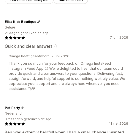
Elisa Kids Boutique
België
21 dagen gebruiken de app
7 juni 2026
Quick and clear answers:-)
Omega heeft geantwoord 8 juni 2026
Thank you so much for your feedback on Omega InstaFeed
Instagram Feed App 😊 We're delighted to hear that our team could
provide quick and clear answers to your questions. Delivering fast,
straightforward, and helpful support is something we truly value. We
appreciate your support and are always here whenever you need
assistance 🚀💙
Pet Party
Nederland
3 maanden gebruiken de app
11 mei 2026
Ben was extremly helpfull when I had a small change I wanted