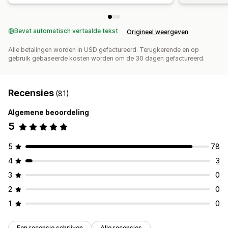
Bevat automatisch vertaalde tekst
Origineel weergeven
Alle betalingen worden in USD gefactureerd. Terugkerende en op
gebruik gebaseerde kosten worden om de 30 dagen gefactureerd.
Recensies
(81)
Algemene beoordeling
5
5
78
4
3
3
0
2
0
1
0
Een recensie schrijven
Alle recensies