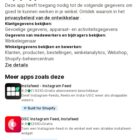
Deze app heeft toegang nodig tot de volgende gegevens om
goed te kunnen werken in je winkel. Ontdek waarom in het
privacybeleid van de ontwikkelaar
.
Klantgegevens bekijken:
Gevoelige gegevens, apparaat- en activiteitsgegevens
Gegevens van medewerkers en bijdragers bekijken:
Winkeleigenaar
Winkelgegevens bekijken en bewerken:
Klanten, producten, bestellingen, winkelanalytics, Webshop,
Shopify-beheercentrum
Zie details
Meer apps zoals deze
Instafeed ‑ Instagram Feed
van 5 sterren
4,9
(1.934)
•
Gratis abonnement beschikbaar
1934 recensies in totaal
Geef Instagram-feeds, Reels en Insta-UGC weer als shoppable
video's
Built for Shopify
GSC Instagram Feed, Instafeed
van 5 sterren
4,9
(206)
•
Gratis
206 recensies in totaal
Toon een Instagram-feed in de winkel met een strakke instafeed-
widget