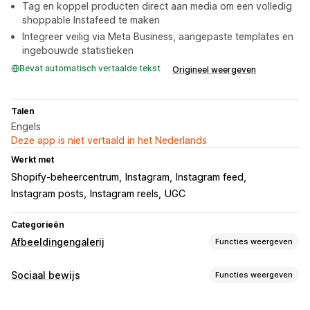
Tag en koppel producten direct aan media om een volledig
shoppable Instafeed te maken
Integreer veilig via Meta Business, aangepaste templates en
ingebouwde statistieken
Bevat automatisch vertaalde tekst
Origineel weergeven
Talen
Engels
Deze app is niet vertaald in het Nederlands
Werkt met
Shopify-beheercentrum
Instagram
Instagram feed
Instagram posts
Instagram reels
UGC
Categorieën
Afbeeldingengalerij
Functies weergeven
Gallerijtypen
Sociaal bewijs
Functies weergeven
Carrousel
Collage
Shop de look
Grid
Rij
Lijst
Contenttypes
Schuifregelaar
Video
UGC