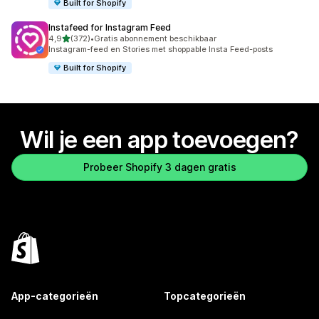
Built for Shopify
Instafeed for Instagram Feed
van 5 sterren
4,9
(372)
•
Gratis abonnement beschikbaar
372 recensies in totaal
Instagram-feed en Stories met shoppable Insta Feed-posts
Built for Shopify
Wil je een app toevoegen?
Probeer Shopify 3 dagen gratis
App-categorieën
Topcategorieën