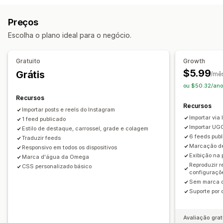
UGC
Fotos
Vídeos
Reels
Hashtags
Barra deslizante
Vídeo
UGC
Preços
Opções de exibição
Personalização
Escolha o plano ideal para o negócio.
Em vários idiomas
Feeds com opção de compra
Estilos personalizados
CSS personalizado
Layouts automáticos
Links de redes sociais
Upload em massa
Editor de arrastar e soltar
Gratuito
Growth
Redimensionamento de imagens
Proteção da imagem
$5.99
Grátis
Análises
/mê
Legendas
ou $50.32/ano
Acompanhamento de engajamento
Efeitos de visualização ao passar o cursor do mouse
Recursos
Acompanhamento de conversões
Recursos
Responsividade para dispositivos móveis
Importar posts e reels do Instagram
Importar via
1 feed publicado
Tags com opção de compra
Agendamento de conteúdo
Importar UG
Estilo de destaque, carrossel, grade e colagem
Em vários idiomas
6 feeds pub
Traduzir feeds
Marcação de
Responsivo em todos os dispositivos
Exibição na 
Marca d'água da Omega
Reproduzir r
CSS personalizado básico
configuraçõ
Sem marca 
Suporte por 
Avaliação grat