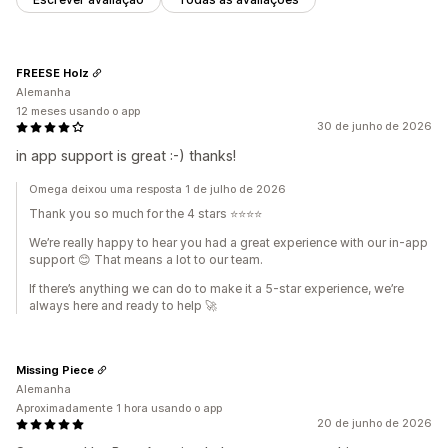
FREESE Holz
Alemanha
12 meses usando o app
30 de junho de 2026
in app support is great :-) thanks!
Omega deixou uma resposta 1 de julho de 2026
Thank you so much for the 4 stars ⭐⭐⭐⭐
We’re really happy to hear you had a great experience with our in‑app
support 😊 That means a lot to our team.
If there’s anything we can do to make it a 5‑star experience, we’re
always here and ready to help 🚀
Missing Piece
Alemanha
Aproximadamente 1 hora usando o app
20 de junho de 2026