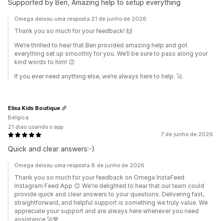
Supported by Ben, Amazing help to setup everything
Omega deixou uma resposta 21 de junho de 2026
Thank you so much for your feedback! 🙌
We’re thrilled to hear that Ben provided amazing help and got
everything set up smoothly for you. We’ll be sure to pass along your
kind words to him! 😊
If you ever need anything else, we’re always here to help. 🚀
Elisa Kids Boutique
Bélgica
21 dias usando o app
7 de junho de 2026
Quick and clear answers:-)
Omega deixou uma resposta 8 de junho de 2026
Thank you so much for your feedback on Omega InstaFeed
Instagram Feed App 😊 We're delighted to hear that our team could
provide quick and clear answers to your questions. Delivering fast,
straightforward, and helpful support is something we truly value. We
appreciate your support and are always here whenever you need
assistance 🚀💙