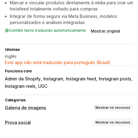
Marcar e vincular produtos diretamente à mídia para criar um
Instafeed totalmente voltado para compras
Integrar de forma segura via Meta Business, modelos
personalizados e análises integradas
Contém texto traduzido automaticamente
Mostrar original
Idiomas
inglês
Este app não está traduzido para português (Brasil)
Funciona com
Admin da Shopify
Instagram
Instagram feed
Instagram posts
Instagram reels
UGC
Categorias
Galeria de imagens
Mostrar os recursos
Tipos de galeria
Prova social
Mostrar os recursos
Carrossel
Colagem
Tipos de conteúdo
Comprar os itens que compõem o look
Grade
Linha
Lista