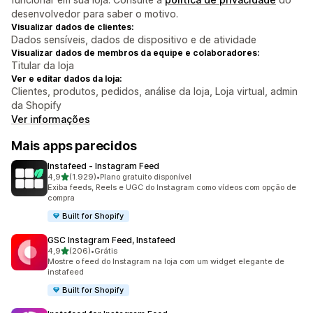
desenvolvedor para saber o motivo.
Visualizar dados de clientes:
Dados sensíveis, dados de dispositivo e de atividade
Visualizar dados de membros da equipe e colaboradores:
Titular da loja
Ver e editar dados da loja:
Clientes, produtos, pedidos, análise da loja, Loja virtual, admin
da Shopify
Ver informações
Mais apps parecidos
Instafeed ‑ Instagram Feed
de 5 estrelas
4,9
(1.929)
•
Plano gratuito disponível
1929 avaliações ao todo
Exiba feeds, Reels e UGC do Instagram como vídeos com opção de
compra
Built for Shopify
GSC Instagram Feed, Instafeed
de 5 estrelas
4,9
(206)
•
Grátis
206 avaliações ao todo
Mostre o feed do Instagram na loja com um widget elegante de
instafeed
Built for Shopify