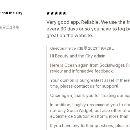
 and the City
Very good app. Reliable. We use the fr
用程式 2年多
every 30 days or so you have to log bac
great on the website.
OneCommerce 已回覆 2023年9月28日
Hi Beauty and the City admin,
Here is Ocean again from Socialwidget. Firs
review and informative feedback.
Your opinion is our greatest asset. If the
time, please contact us for support!
Once again, thank you for trusting our ap
In addition, I highly recommend you to ch
not only SocialWidget, but also other of
eCommerce Solution Platform, more than t
If you have any further questions, please f