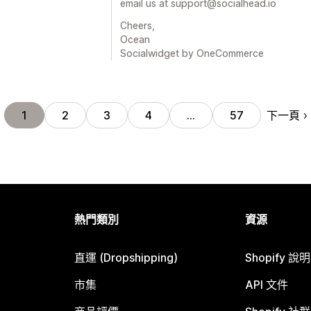
email us at support@socialhead.io
Cheers,
Ocean
Socialwidget by OneCommerce
下一頁
1
2
3
4
…
57
熱門類別
資源
直運 (Dropshipping)
Shopify 說
市集
API 文件