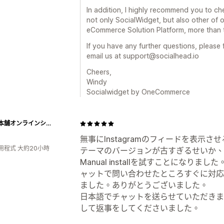
In addition, I highly recommend you to ch
not only SocialWidget, but also other of
eCommerce Solution Platform, more than t
If you have any further questions, please f
email us at support@socialhead.io
Cheers,
Windy
Socialwidget by OneCommerce
三州総本舗オンラインショップ
無事にInstagramのフィードを表示
用程式 大約20小時
テーマのバージョンが古すぎるせいか、Aut
Manual installを試すことにな
ャットで問い合わせたところすぐに対応
ました。ありがとうございました。
日本語でチャットを送らせていただきま
して返事をしてくださいました。