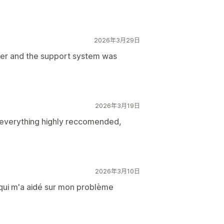
2026年3月29日
nner and the support system was
2026年3月19日
h everything highly reccomended,
2026年3月10日
 qui m'a aidé sur mon problème