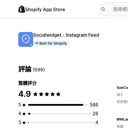
Shopify App Store
Socialwidget ‑ Instagram Feed
Built for Shopify
評論
(599)
整體評分
4.9
瑞士
使用應
5
566
4
26
MWLar
3
4
美國