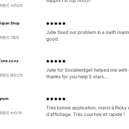
support is top notch
用程式 大約2年
 Japan Shop
Julie fixed our problem in a swift ma
用程式 7個月
good.
Zone.co.nz
Julie for Socialwidget helped me wit
用程式 接近2年
thanks for you help 5 stars....
pium
Très bonne application, merci à Ricky
用程式 大約1年
d'affichage. Très courtois et rapide !