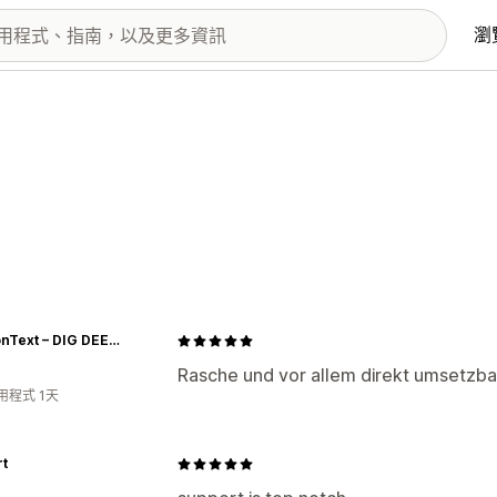
瀏
SubConText – DIG DEEPER
Rasche und vor allem direkt umsetzbare
用程式 1天
t