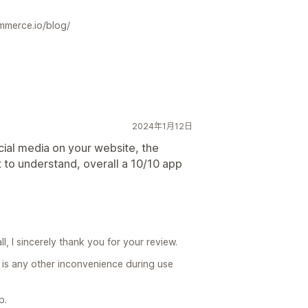
rce.io/blog/
2024年1月12日
cial media on your website, the
 to understand, overall a 10/10 app
ll, I sincerely thank you for your review.
re is any other inconvenience during use
p.