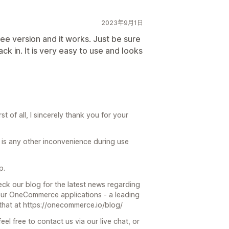
2023年9月1日
ee version and it works. Just be sure
k in. It is very easy to use and looks
t of all, I sincerely thank you for your
re is any other inconvenience during use
p.
eck our blog for the latest news regarding
 our OneCommerce applications - a leading
hat at https://onecommerce.io/blog/
eel free to contact us via our live chat, or