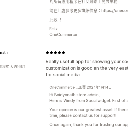
的所有應用程序在社交網絡上開展業務。
請在此處參考更多詳細信息：https://onecomme
此致 ！
Felix
OneCommerce
anath
Really usefull app for showing your so
用程式 大約1個月
customization is good an the very east
for social media
OneCommerce 已回覆 2024年1月14日
Hi Baidyanath store admin,
Here is Windy from Socialwidget. First of a
Your opinion is our greatest asset. If the
time, please contact us for support!
Once again, thank you for trusting our ap