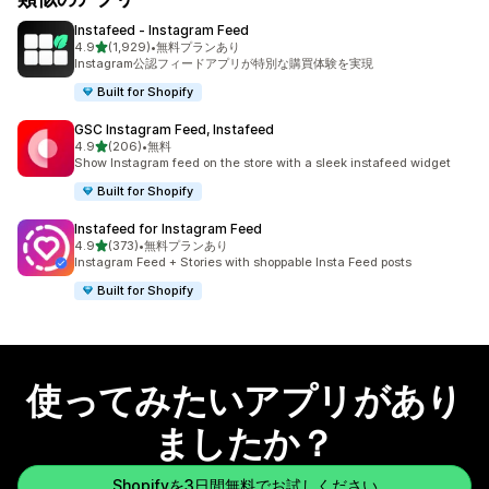
Instafeed ‑ Instagram Feed
5つ星中
4.9
(1,929)
•
無料プランあり
合計レビュー数：1929件
Instagram公認フィードアプリが特別な購買体験を実現
Built for Shopify
GSC Instagram Feed, Instafeed
5つ星中
4.9
(206)
•
無料
合計レビュー数：206件
Show Instagram feed on the store with a sleek instafeed widget
Built for Shopify
Instafeed for Instagram Feed
5つ星中
4.9
(373)
•
無料プランあり
合計レビュー数：373件
Instagram Feed + Stories with shoppable Insta Feed posts
Built for Shopify
使ってみたいアプリがあり
ましたか？
Shopifyを3日間無料でお試しください