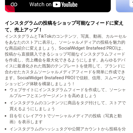
インスタグラムの投稿をショップ可能なフィードに変え
て、売上アップ！
インスタグラムとTikTokのコンテンツ、写真、動画、カルーセル
をあなたのストアに表示し、ソーシャルメディアの投稿を魅力的
な商品紹介に変えましょう。SocialWidget (Instafeed PRO)は、
投稿から直接購入できるショップ可能なインスタグラムフィード
を作成し、売上機会を最大化できるようにします。あらゆるデバ
イスに最適化された既製のテンプレートを使用して、ブランドに
合わせたカスタムソーシャルメディアフィードを簡単に作成でき
ます。SocialWidget (Instafeed PRO)で信頼、信用、スムーズな
ショッピング体験を構築しましょう！
ウェブサイトにインスタグラムフィードを作成して、ソーシャ
ルプルーフとエンゲージメントを高めましょう
インスタグラムのコンテンツに商品をタグ付けして、ストアで
買えるようにしましょう
目を引くレイアウトでソーシャルメディアの投稿（写真と動
画）を表示します
インスタグラムのハッシュタグや公開アカウントから投稿を分