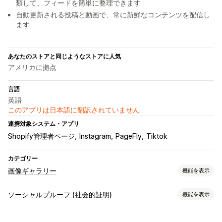
類して、フィードを簡単に整理できます
自動更新される投稿と動画で、常に新鮮なコンテンツを配信し
ます
あなたのストアと同じようなストアに人気
アメリカに拠点
言語
英語
このアプリは日本語に翻訳されていません
連携対象システム・アプリ
Shopify管理者ページ
Instagram
PageFly
Tiktok
カテゴリー
画像ギャラリー
機能を表示
ギャラリータイプ
ソーシャルプルーフ (社会的証明)
機能を表示
カルーセル
コラージュ
ルックブック
Lightbox
Masonry
コンテンツタイプ
グリッド
リスト