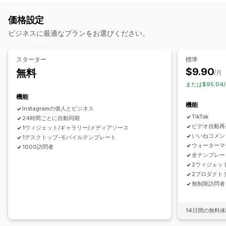
UGC
写真
動画
リール
ハッシュタグ
カスタマイズ
価格設定
表示オプション
カスタムスタイル
カスタムCSS
キャプション
モバイル対応
ビジネスに最適なプランをお選びください。
ユニーク訪問者数
複数言語
商品を購入可能なフィード
購入可能なタグ
複数言語
カスタムレイアウト
SNSリンク
スターター
標準
$9.90
無料
分析
/月
または$95.04
エンゲージメント追跡
コンバージョントラッキング
機能
機能
Instagramの個人とビジネス
TikTok
24時間ごとに自動同期
ビデオ自動再
1ウィジェット/ギャラリー/メディアソース
いいねコメン
1デスクトップ-モバイルテンプレート
ウォーターマ
1000訪問者
全テンプレー
2ウィジェッ
2プロダクト
無制限訪問者
14日間の無料