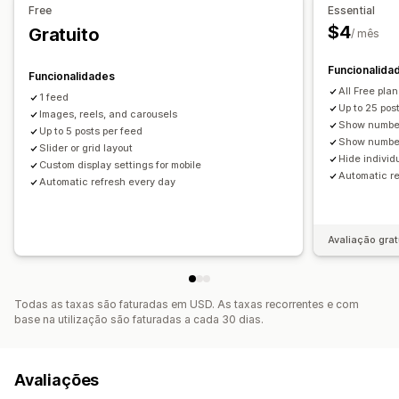
Free
Essential
Reatividade móvel
Partilha nas redes sociais
$4
Gratuito
/ mês
Funcionalida
Funcionalidades
All Free pla
1 feed
Up to 25 pos
Images, reels, and carousels
Show number
Up to 5 posts per feed
Show numbe
Slider or grid layout
Hide individ
Custom display settings for mobile
Automatic re
Automatic refresh every day
Avaliação grat
Todas as taxas são faturadas em USD. As taxas recorrentes e com
base na utilização são faturadas a cada 30 dias.
Avaliações