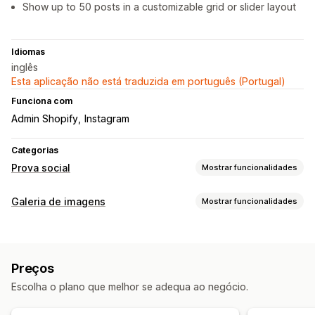
Show up to 50 posts in a customizable grid or slider layout
Idiomas
inglês
Esta aplicação não está traduzida em português (Portugal)
Funciona com
Admin Shopify
Instagram
Categorias
Prova social
Mostrar funcionalidades
Tipos de conteúdo
Galeria de imagens
Mostrar funcionalidades
UGC
Fotos
Vídeos
Reels
Hashtags
Avaliações
Tipos de galeria
Opções de apresentação
Carrossel
Comprar o visual
Caixa de luz
Grelha
Fila
Visualizações de produtos
Produtos favoritos
Preços
Lista
Controlo deslizante
Vídeo
UGC
Esquemas personalizados
Ligações sociais
Escolha o plano que melhor se adequa ao negócio.
Personalização
Estilos personalizados
CSS personalizado
Legendas
SEO