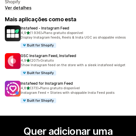
Shopify
Ver detalhes
Mais aplicações como esta
Instafeed ‑ Instagram Feed
de 5 estrelas
4,9
(1.936)
•
Plano gratuito disponível
1936 total de avaliações
Display Instagram feeds, Reels & Insta UGC as shoppable videos
Built for Shopify
GSC Instagram Feed, Instafeed
de 5 estrelas
4,9
(207)
•
Gratuito
207 total de avaliações
Show Instagram feed on the store with a sleek instafeed widget
Built for Shopify
Instafeed for Instagram Feed
de 5 estrelas
4,8
(373)
•
Plano gratuito disponível
373 total de avaliações
Instagram Feed + Stories with shoppable Insta Feed posts
Built for Shopify
Quer adicionar uma