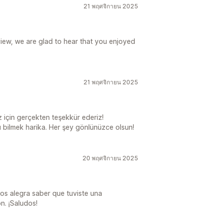
21 พฤศจิกายน 2025
iew, we are glad to hear that you enjoyed
21 พฤศจิกายน 2025
iz için gerçekten teşekkür ederiz!
ı bilmek harika. Her şey gönlünüzce olsun!
20 พฤศจิกายน 2025
nos alegra saber que tuviste una
n. ¡Saludos!