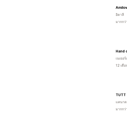
Amilov
อิตาลี
มากกว่
Hand o
เนเธอร์
12 เดื
TUTT
แคนาด
มากกว่า