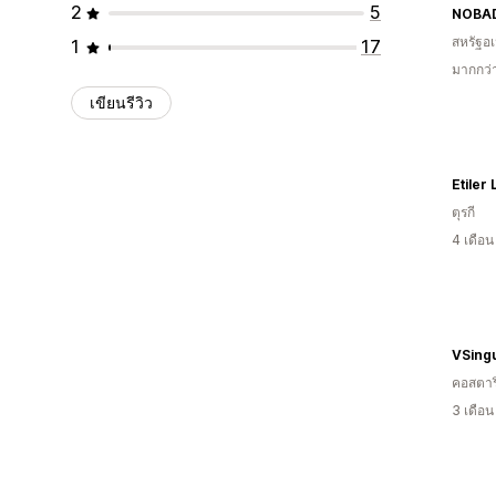
2
5
NOBA
สหรัฐอเ
1
17
มากกว่า
เขียนรีวิว
Etiler
ตุรกี
4 เดือ
VSingu
คอสตาร
3 เดือ