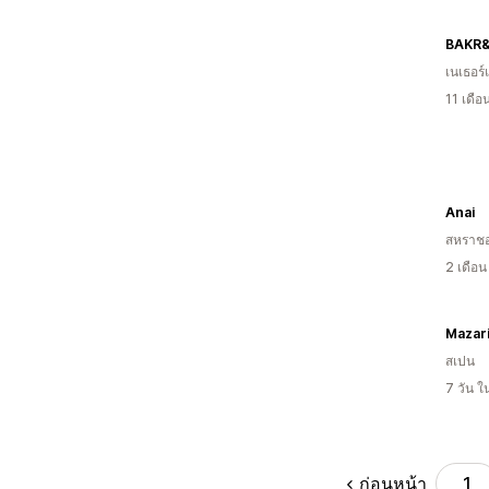
BAKR
เนเธอร์
11 เดื
Anai
สหราช
2 เดือ
Mazar
สเปน
7 วัน 
ก่อนหน้า
1