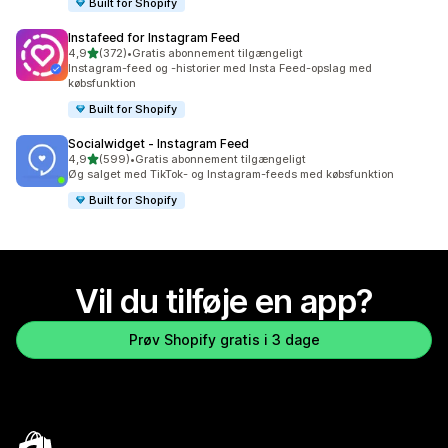
Built for Shopify
Instafeed for Instagram Feed
ud af 5 stjerner
4,9
(372)
•
Gratis abonnement tilgængeligt
372 anmeldelser i alt
Instagram-feed og -historier med Insta Feed-opslag med
købsfunktion
Built for Shopify
Socialwidget ‑ Instagram Feed
ud af 5 stjerner
4,9
(599)
•
Gratis abonnement tilgængeligt
599 anmeldelser i alt
Øg salget med TikTok- og Instagram-feeds med købsfunktion
Built for Shopify
Vil du tilføje en app?
Prøv Shopify gratis i 3 dage