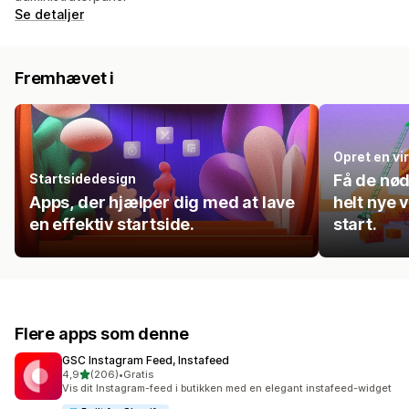
Se detaljer
Fremhævet i
Opret en v
Startsidedesign
Få de nød
Apps, der hjælper dig med at lave
helt nye 
en effektiv startside.
start.
Flere apps som denne
GSC Instagram Feed, Instafeed
ud af 5 stjerner
4,9
(206)
•
Gratis
206 anmeldelser i alt
Vis dit Instagram-feed i butikken med en elegant instafeed-widget