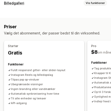
Indholdstyper
Billedgalleri
Vis funktioner
Brugergenereret indhold
Fotos
Videoer
Reels
Hashtags
Gallerityper
Anmeldelser
Karrusel
Køb looket
Lookbooks
Lightbox
Portefølje
Visningsindstillinger
Priser
Gitter
Række
Slider
Video
Brugergenereret indhold
Antal anmeldelser
Flere sprog
Feeds med købsmulighed
Vælg det abonnement, der passer bedst til din virksomhed.
Tilpasning
Tilpassede layouts
Tilpasset stil
Tilpasset CSS
SEO
Markøreffekter
Starter
Pro
Analyser
Dynamisk på mobil
Tags med købsmulighed
Flere sprog
$8
Gratis
om måne
Engagementssporing
Konverteringssporing
Funktioner
Funktioner
Tag produkte
Fuldt responsivt gitter- eller slider-layout
Knapper til 
Instagram Reels og billedopslag
Instagram St
Tilpas pop op-vinduer
Automatisk a
Ubegrænsede visninger
Produktanmel
Ingen branding eller vandmærker
Op til 3 fors
Automatisk synkronisering hver time
Synlighed m
Til alle enheder og temaer
Indlejr feed
API-adgang