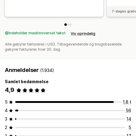
7-dages grati
Indeholder maskinoversat tekst
Vis oprindelig
Alle gebyrer faktureres i USD. Tilbagevendende og brugsbaserede
gebyrer faktureres hver 30. dag.
Anmeldelser
(1.934)
Samlet bedømmelse
4,9
5
1,8 t
4
56
3
14
2
5
1
17