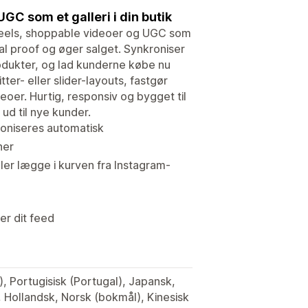
GC som et galleri i din butik
 Reels, shoppable videoer og UGC som
al proof og øger salget. Synkroniser
odukter, og lad kunderne købe nu
ter- eller slider-layouts, fastgør
eoer. Hurtig, responsiv og bygget til
ud til nye kunder.
roniseres automatisk
ner
ller lægge i kurven fra Instagram-
er dit feed
), Portugisisk (Portugal), Japansk,
, Hollandsk, Norsk (bokmål), Kinesisk