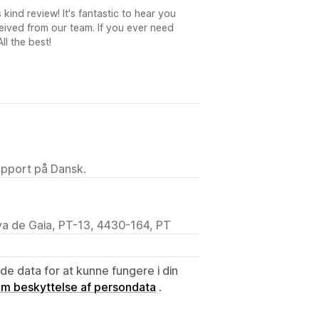
kind review! It's fantastic to hear you
ived from our team. If you ever need
ll the best!
upport på Dansk.
va de Gaia, PT-13, 4430-164, PT
e data for at kunne fungere i din
 om beskyttelse af persondata
.