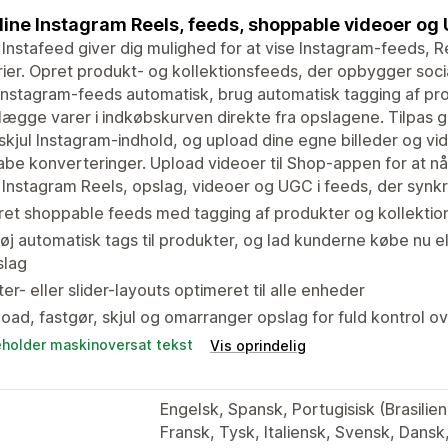
dine Instagram Reels, feeds, shoppable videoer og U
 Instafeed giver dig mulighed for at vise Instagram-feeds,
rier. Opret produkt- og kollektionsfeeds, der opbygger soci
Instagram-feeds automatisk, brug automatisk tagging af pr
 lægge varer i indkøbskurven direkte fra opslagene. Tilpas git
 skjul Instagram-indhold, og upload dine egne billeder og vid
abe konverteringer. Upload videoer til Shop-appen for at nå 
 Instagram Reels, opslag, videoer og UGC i feeds, der synk
et shoppable feeds med tagging af produkter og kollektio
føj automatisk tags til produkter, og lad kunderne købe nu e
slag
ter- eller slider-layouts optimeret til alle enheder
oad, fastgør, skjul og omarranger opslag for fuld kontrol ov
eholder maskinoversat tekst
Vis oprindelig
Engelsk, Spansk, Portugisisk (Brasilien
Fransk, Tysk, Italiensk, Svensk, Dansk