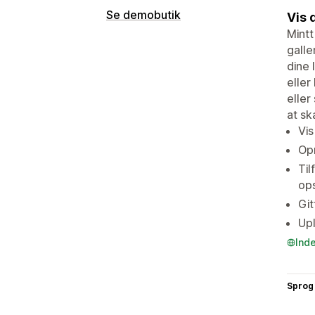
Se demobutik
Vis 
Mintt
galle
dine 
eller
eller
at sk
Vis
Opr
Til
op
Git
Upl
Ind
Sprog