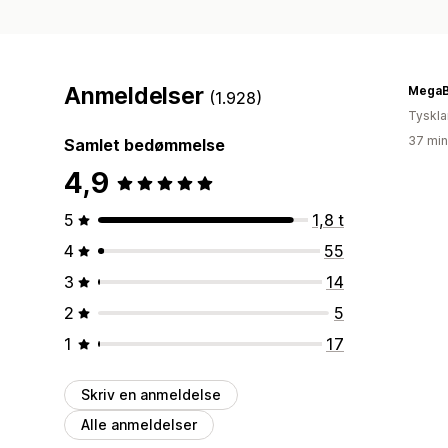
Anmeldelser
MegaB
(1.928)
Tyskl
37 min
Samlet bedømmelse
4,9
5
1,8 t
4
55
3
14
2
5
1
17
Skriv en anmeldelse
Alle anmeldelser