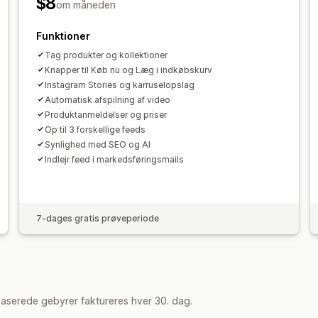
$8
om måneden
Funktioner
Tag produkter og kollektioner
Knapper til Køb nu og Læg i indkøbskurv
Instagram Stories og karruselopslag
Automatisk afspilning af video
Produktanmeldelser og priser
Op til 3 forskellige feeds
Synlighed med SEO og AI
Indlejr feed i markedsføringsmails
7-dages gratis prøveperiode
aserede gebyrer faktureres hver 30. dag.