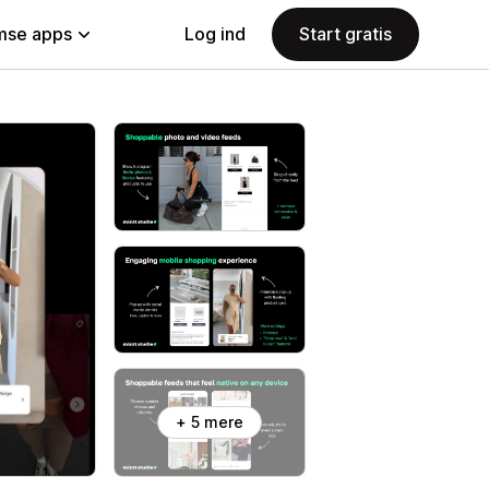
se apps
Log ind
Start gratis
+ 5 mere