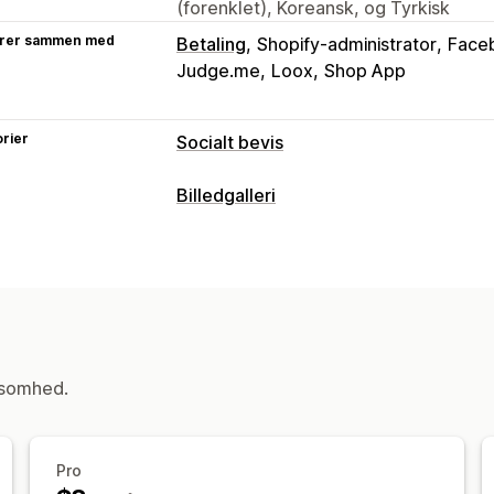
(forenklet), Koreansk, og Tyrkisk
rer sammen med
Betaling
Shopify-administrator
Face
Judge.me
Loox
Shop App
rier
Socialt bevis
Indholdstyper
Billedgalleri
Brugergenereret indhold
Fotos
Vide
Gallerityper
Visningsindstillinger
Karrusel
Køb looket
Lookbooks
Lig
Antal anmeldelser
Flere sprog
Feed
Slider
Video
Brugergenereret indho
Tilpassede layouts
Tilpasning
Analyser
Tilpasset stil
Tilpasset CSS
SEO
Ma
ksomhed.
Engagementssporing
Konverteringss
Tags med købsmulighed
Flere sprog
Pro