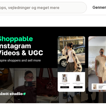
Gennem
ri med udvalgte billeder