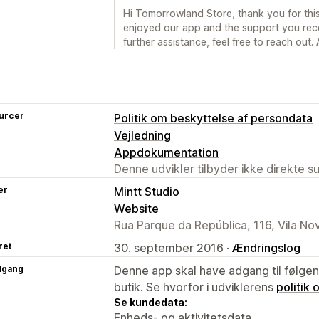
Hi Tomorrowland Store, thank you for this 
enjoyed our app and the support you rece
further assistance, feel free to reach out. A
urcer
Politik om beskyttelse af persondata
Vejledning
Appdokumentation
Denne udvikler tilbyder ikke direkte s
er
Mintt Studio
Website
Rua Parque da República, 116, Vila No
ret
30. september 2016 ·
Ændringslog
dgang
Denne app skal have adgang til følgend
butik. Se hvorfor i udviklerens
politik
Se kundedata:
Enheds- og aktivitetsdata