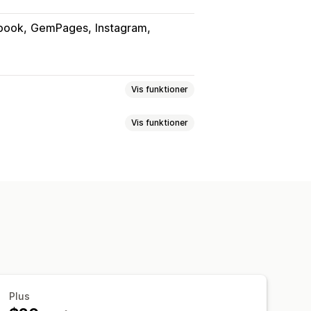
book
GemPages
Instagram
Vis funktioner
Vis funktioner
oer
Reels
Hashtags
Anmeldelser
htbox
Portefølje
Gitter
Række
s med købsmulighed
ld
rkøreffekter
Dynamisk på mobil
poring
Plus