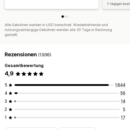
7-tägiger kos
Alle Gebühren werden in USD berechnet. Wiederkehrende und
nutzungsabhängige Gebühren werden alle 30 Tage in Rechnung
gestellt.
Rezensionen
(1.936)
Gesamtbewertung
4,9
5
1.844
4
56
3
14
2
5
1
17