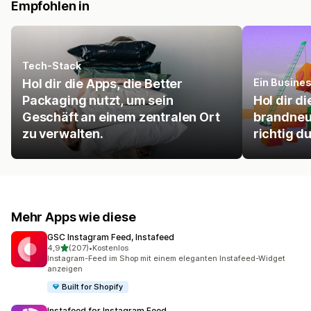
Empfohlen in
Tech-Stack
Hol dir die Apps, die Better
Ein Busine
Packaging nutzt, um sein
Hol dir d
Geschäft an einem zentralen Ort
brandneu
zu verwalten.
richtig d
Mehr Apps wie diese
GSC Instagram Feed, Instafeed
von 5 Sternen
4,9
(207)
•
Kostenlos
207 Rezensionen insgesamt
Instagram-Feed im Shop mit einem eleganten Instafeed-Widget
anzeigen
Built for Shopify
Instafeed for Instagram Feed