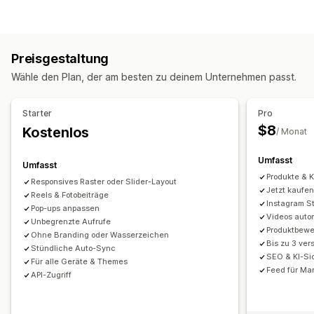
UGC
Fotos
Videos
Reels
Hashtags
Rezensionen
Galeriearten
Anzeigeoptionen
Karussell
Look anzeigen
Lookbook
Lightbox
Portfolio
Anzahl der Rezensionen
Mehrere Sprachen
Preisgestaltung
Raster
Reihe
Schieber
Video
UGC
Shoppable Feeds
Benutzerdefinierte Layouts
Wähle den Plan, der am besten zu deinem Unternehmen passt.
Anpassung
Analysen
Benutzerdefinierte Stile
Benutzerdefiniertes CSS
SEO
Starter
Pro
Engagement-Tracking
Conversion-Tracking
Schwebeeffekte
Responsivität für Mobilgeräte
$8
Kostenlos
/ Monat
Shoppable Tags
Mehrere Sprachen
Umfasst
Umfasst
Produkte & K
Responsives Raster oder Slider-Layout
Jetzt kaufe
Reels & Fotobeiträge
Instagram St
Pop-ups anpassen
Videos auto
Unbegrenzte Aufrufe
Produktbewe
Ohne Branding oder Wasserzeichen
Bis zu 3 ve
Stündliche Auto-Sync
SEO & KI-Si
Für alle Geräte & Themes
Feed für Ma
API-Zugriff