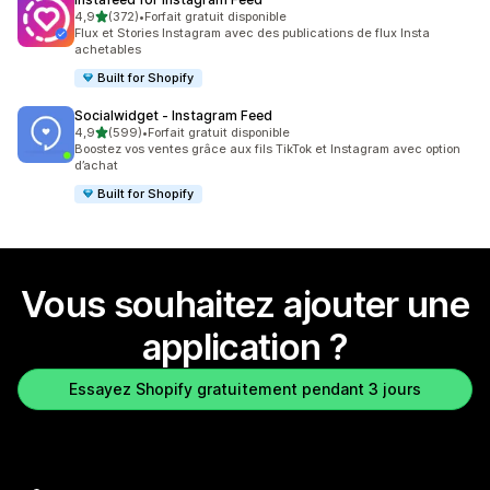
étoile(s) sur 5
4,9
(372)
•
Forfait gratuit disponible
372 avis au total
Flux et Stories Instagram avec des publications de flux Insta
achetables
Built for Shopify
Socialwidget ‑ Instagram Feed
étoile(s) sur 5
4,9
(599)
•
Forfait gratuit disponible
599 avis au total
Boostez vos ventes grâce aux fils TikTok et Instagram avec option
d’achat
Built for Shopify
Vous souhaitez ajouter une
application ?
Essayez Shopify gratuitement pendant 3 jours