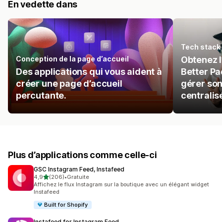
En vedette dans
Tech stack
Conception de la page d’accueil
Obtenez l
Des applications qui vous aident à
Better Pa
créer une page d’accueil
gérer son
percutante.
centralis
Plus d’applications comme celle-ci
GSC Instagram Feed, Instafeed
étoile(s) sur 5
4,9
(206)
•
Gratuite
206 avis au total
Affichez le flux Instagram sur la boutique avec un élégant widget
Instafeed
Built for Shopify
Instafeed for Instagram Feed