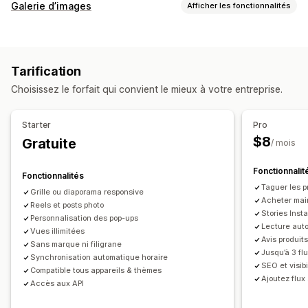
Types de contenus
Galerie d’images
Afficher les fonctionnalités
CGU
Photos
Vidéos
Reels
Hashtags
Avis
Types de galeries
Options d’affichage
Carrousel
Shop the look
Lookbook
Lightbox
Portefeuille
Nombre d’avis
Multilingue
Flux achetables
Tarification
Grille
Ligne
Carrousel
Vidéo
CGU
Mises en page personnalisées
Choisissez le forfait qui convient le mieux à votre entreprise.
Personnalisation
Analyses de données
Styles personnalisés
CSS personnalisées
Starter
Pro
Suivi de l’engagement
Suivi des conversions
Référencement naturel (SEO)
Effets de survol
$8
Gratuite
/ mois
Optimisation pour le format mobile
Balises achetables
Multilingue
Fonctionnalit
Fonctionnalités
Taguer les p
Grille ou diaporama responsive
Acheter main
Reels et posts photo
Stories Inst
Personnalisation des pop-ups
Lecture aut
Vues illimitées
Avis produits
Sans marque ni filigrane
Jusqu’à 3 fl
Synchronisation automatique horaire
SEO et visibi
Compatible tous appareils & thèmes
Ajoutez flux
Accès aux API