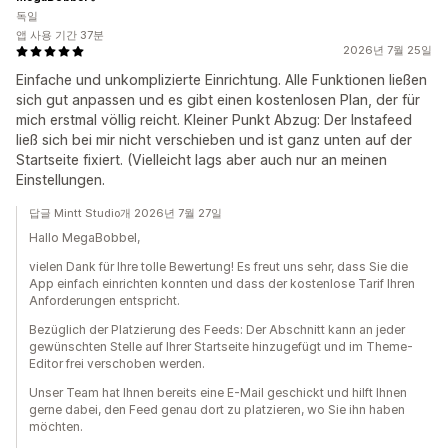
독일
앱 사용 기간 37분
2026년 7월 25일
Einfache und unkomplizierte Einrichtung. Alle Funktionen ließen
sich gut anpassen und es gibt einen kostenlosen Plan, der für
mich erstmal völlig reicht. Kleiner Punkt Abzug: Der Instafeed
ließ sich bei mir nicht verschieben und ist ganz unten auf der
Startseite fixiert. (Vielleicht lags aber auch nur an meinen
Einstellungen.
답글 Mintt Studio개 2026년 7월 27일
Hallo MegaBobbel,
vielen Dank für Ihre tolle Bewertung! Es freut uns sehr, dass Sie die
App einfach einrichten konnten und dass der kostenlose Tarif Ihren
Anforderungen entspricht.
Bezüglich der Platzierung des Feeds: Der Abschnitt kann an jeder
gewünschten Stelle auf Ihrer Startseite hinzugefügt und im Theme-
Editor frei verschoben werden.
Unser Team hat Ihnen bereits eine E-Mail geschickt und hilft Ihnen
gerne dabei, den Feed genau dort zu platzieren, wo Sie ihn haben
möchten.