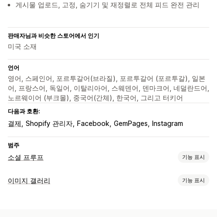
게시물 업로드, 고정, 숨기기 및 재정렬로 전체 피드 완전 관리
판매자님과 비슷한 스토어에서 인기
미국 소재
언어
영어, 스페인어, 포르투갈어(브라질), 포르투갈어 (포르투갈), 일본
어, 프랑스어, 독일어, 이탈리아어, 스웨덴어, 덴마크어, 네덜란드어,
노르웨이어 (부크몰), 중국어(간체), 한국어, 그리고 터키어
다음과 호환:
결제
Shopify 관리자
Facebook
GemPages
Instagram
범주
소셜 프루프
기능 표시
콘텐츠 유형
이미지 갤러리
기능 표시
UGC
사진
동영상
릴스
해시태그
리뷰
갤러리 유형
표시 옵션
캐러셀
룩 구매하기
룩북
Lightbox
Portfolio
그리드
행