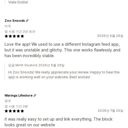
Viele Grüße!
Zoo Snoods
미국
앱 사용 기간 2년 초과
2026년 6월 26일
Love the app! We used to use a different Instagram feed app,
but it was unstable and glitchy. This one works flawlessly and
has been incredibly stable.
답글 Mintt Studio개 2026년 6월 29일
Hi Zoo Snoods! We really appreciate your review. Happy to hear the
app is working well on your website. Best wishes!
Warings Lifestore
영국
앱 사용 기간 2분
2026년 7월 20일
it was really easy to set up and link everything. The block
looks great on our website