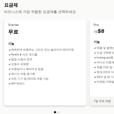
리뷰 수
여러 언어
쇼핑 가능한 피드
사용자 지정 레이아웃
요금제
슬라이더
동영상
UGC
비즈니스에 가장 적합한 요금제를 선택하세요.
분석
맞춤 설정
참여 추적
전환 추적
사용자 지정 스타일
사용자 지정 CSS
SEO
호버 효과
Starter
Pro
모바일 반응형
쇼핑 가능한 피드
여러 언어
$8
무료
/월
기능
기능
제품 및 컬렉
완벽하게 반응하는 그리드 또는 슬라이더 레이아웃
지금 구매하고
Reels & 사진 게시물
Instagra
팝업 사용자 정의
비디오 자동
조회수 무제한
제품 리뷰 및
브랜딩이나 워터마크 없음
최대 3개의 
매시간 자동 동기화
SEO 및 AI 
모든 기기 및 테마에 적용 가능
마케팅 이메일
API 액세스
7일 무료 체험