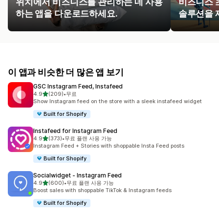
위치에서 비즈니스를 관리하는 데 사용
비즈니스 
하는 앱을 다운로드하세요.
솔루션을 
이 앱과 비슷한 더 많은 앱 보기
GSC Instagram Feed, Instafeed
별 5개 중
4.9
(209)
•
무료
총 리뷰 209개
Show Instagram feed on the store with a sleek instafeed widget
Built for Shopify
Instafeed for Instagram Feed
별 5개 중
4.9
(373)
•
무료 플랜 사용 가능
총 리뷰 373개
Instagram Feed + Stories with shoppable Insta Feed posts
Built for Shopify
Socialwidget ‑ Instagram Feed
별 5개 중
4.9
(600)
•
무료 플랜 사용 가능
총 리뷰 600개
Boost sales with shoppable TikTok & Instagram feeds
Built for Shopify