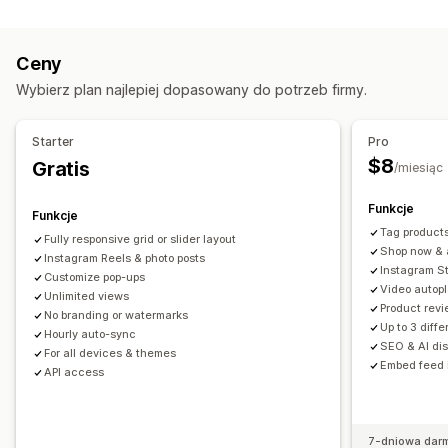
Typy galerii
Opcje wyświetlania
Galeria
Produkty w podobnym stylu
Lookbook
Lightbox
Liczba recenzji
Wielojęzyczne
Ceny
Portfolio
Siatka
Szereg
Slider
Film
UGC
Pliki produktowe z produktami dostępnymi do zakupu
Wybierz plan najlepiej dopasowany do potrzeb firmy.
Dostosowanie
Układy niestandardowe
Style niestandardowe
Niestandardowy CSS
Starter
Pro
Analizy
Pozycjonowanie stron
Efekt najechania kursorem
$8
Gratis
/miesiąc
Śledzenie zaangażowania
Śledzenie konwersji
Responsywność na urządzeniach mobilnych
Tagi produktów dostępnych do zakupu
Wielojęzyczne
Funkcje
Funkcje
Tag products
Fully responsive grid or slider layout
Shop now & a
Instagram Reels & photo posts
Instagram St
Customize pop-ups
Video autop
Unlimited views
Product revi
No branding or watermarks
Up to 3 diff
Hourly auto-sync
SEO & AI dis
For all devices & themes
Embed feed 
API access
7-dniowa dar