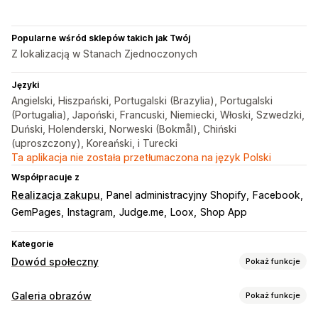
Popularne wśród sklepów takich jak Twój
Z lokalizacją w Stanach Zjednoczonych
Języki
Angielski, Hiszpański, Portugalski (Brazylia), Portugalski
(Portugalia), Japoński, Francuski, Niemiecki, Włoski, Szwedzki,
Duński, Holenderski, Norweski (Bokmål), Chiński
(uproszczony), Koreański, i Turecki
Ta aplikacja nie została przetłumaczona na język Polski
Współpracuje z
Realizacja zakupu
Panel administracyjny Shopify
Facebook
GemPages
Instagram
Judge.me
Loox
Shop App
Kategorie
Dowód społeczny
Pokaż funkcje
Typy zawartości
Galeria obrazów
Pokaż funkcje
UGC
Zdjęcia
Filmy
Rolki
Hasztagi
Recenzje