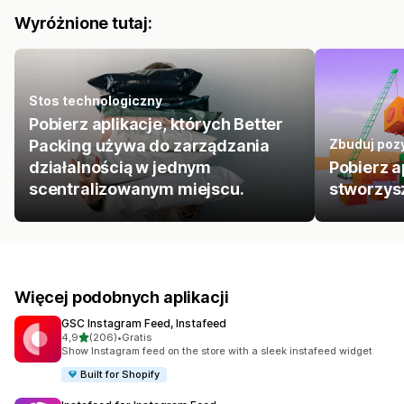
Wyróżnione tutaj:
Stos technologiczny
Pobierz aplikacje, których Better
Packing używa do zarządzania
Zbuduj pozy
działalnością w jednym
Pobierz a
scentralizowanym miejscu.
stworzys
Więcej podobnych aplikacji
GSC Instagram Feed, Instafeed
na 5 gwiazdek
4,9
(206)
•
Gratis
Łączna liczba recenzji: 206
Show Instagram feed on the store with a sleek instafeed widget
Built for Shopify