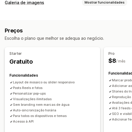
Tipos de conteúdo
Galeria de imagens
Mostrar funcionalidades
UGC
Fotos
Vídeos
Reels
Hashtags
Avaliações
Tipos de galeria
Opções de apresentação
Carrossel
Comprar o visual
Lookbook
Caixa de luz
Contagem de avaliações
Multilingue
Preços
Portefólio
Grelha
Fila
Controlo deslizante
Vídeo
UGC
Feeds com publicações de venda
Escolha o plano que melhor se adequa ao negócio.
Personalização
Esquemas personalizados
Estilos personalizados
CSS personalizado
SEO
Starter
Pro
Análise de dados
Efeitos de cursor
Reatividade móvel
$8
Gratuito
/ mês
Rastreio do envolvimento
Rastreio de conversões
Etiquetas com publicação de venda
Multilingue
Funcionalida
Funcionalidades
Marcar prod
Layout de mosaico ou slider responsivo
Adicionar ao
Posts Reels e fotos
Stories do I
Personalizar pop-ups
Reprodução 
Visualizações ilimitadas
Avaliações d
Sem branding nem marcas de água
Até 3 feeds 
Auto-sincronização horária
SEO e visibi
Para todos os dispositivos e temas
Adicionar f
Acesso à API