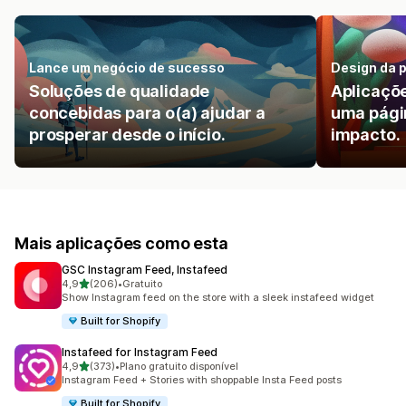
Lance um negócio de sucesso
Design da p
Soluções de qualidade
Aplicaçõe
concebidas para o(a) ajudar a
uma págin
prosperar desde o início.
impacto.
Mais aplicações como esta
GSC Instagram Feed, Instafeed
de 5 estrelas
4,9
(206)
•
Gratuito
206 total de avaliações
Show Instagram feed on the store with a sleek instafeed widget
Built for Shopify
Instafeed for Instagram Feed
de 5 estrelas
4,9
(373)
•
Plano gratuito disponível
373 total de avaliações
Instagram Feed + Stories with shoppable Insta Feed posts
Built for Shopify