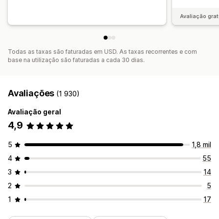
Avaliação grat
Todas as taxas são faturadas em USD. As taxas recorrentes e com
base na utilização são faturadas a cada 30 dias.
Avaliações
(1 930)
Avaliação geral
4,9
5
1,8 mil
4
55
3
14
2
5
1
17