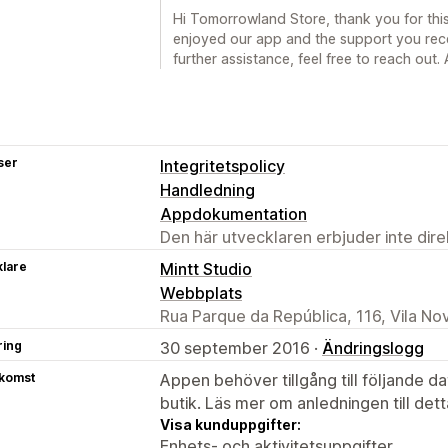
Hi Tomorrowland Store, thank you for this 
enjoyed our app and the support you rece
further assistance, feel free to reach out. A
ser
Integritetspolicy
Handledning
Appdokumentation
Den här utvecklaren erbjuder inte dir
klare
Mintt Studio
Webbplats
Rua Parque da República, 116, Vila No
ring
30 september 2016 ·
Ändringslogg
tkomst
Appen behöver tillgång till följande d
butik. Läs mer om anledningen till det
Visa kunduppgifter:
Enhets- och aktivitetsuppgifter