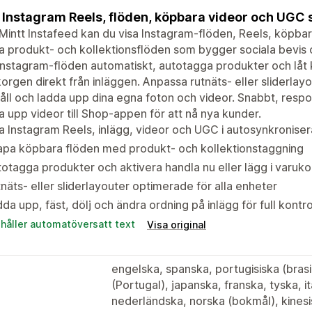
 Instagram Reels, flöden, köpbara videor och UGC so
intt Instafeed kan du visa Instagram-flöden, Reels, köpbar
 produkt- och kollektionsflöden som bygger sociala bevis o
Instagram-flöden automatiskt, autotagga produkter och låt k
orgen direkt från inläggen. Anpassa rutnäts- eller sliderlayou
åll och ladda upp dina egna foton och videor. Snabbt, respo
 upp videor till Shop-appen för att nå nya kunder.
a Instagram Reels, inlägg, videor och UGC i autosynkronise
apa köpbara flöden med produkt- och kollektionstaggning
otagga produkter och aktivera handla nu eller lägg i varuko
näts- eller sliderlayouter optimerade för alla enheter
da upp, fäst, dölj och ändra ordning på inlägg för full kontro
ehåller automatöversatt text
Visa original
engelska, spanska, portugisiska (brasi
(Portugal), japanska, franska, tyska, i
nederländska, norska (bokmål), kinesi