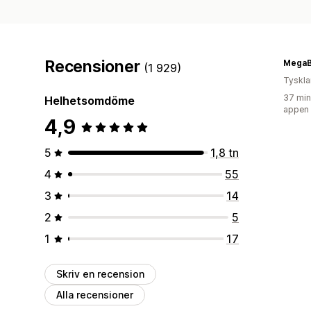
Recensioner
MegaB
(1 929)
Tyskl
37 min
Helhetsomdöme
appen
4,9
5
1,8 tn
4
55
3
14
2
5
1
17
Skriv en recension
Alla recensioner