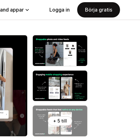
land appar
Logga in
Börja gratis
+ 5 till