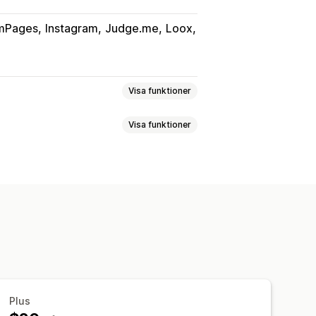
mPages
Instagram
Judge.me
Loox
Visa funktioner
Visa funktioner
taggar
Recensioner
låda
Portfölj
Rutnät
Rad
Reglage
ra flöden
Anpassade layouter
ngsspårning
O
Hovringseffekter
ra språk
Plus