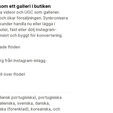
m ett galleri i butiken
a videor och UGC som gallerier.
ch ökar försäljningen. Synkronisera
under handla nu eller lägga i
ter, fäst eller dölj Instagram-
nsivt och byggt för konvertering.
rade flöden
rg från Instagram-inlägg
ll över flödet
liansk portugisiska), portugisiska
talienska, svenska, danska,
ska (förenklad), koreanska, och