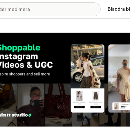
Bläddra b
ri med utvalda bilder