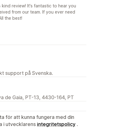
kind review! It's fantastic to hear you
ived from our team. If you ever need
ll the best!
ekt support på Svenska.
va de Gaia, PT-13, 4430-164, PT
ata för att kunna fungera med din
ta i utvecklarens
integritetspolicy
.