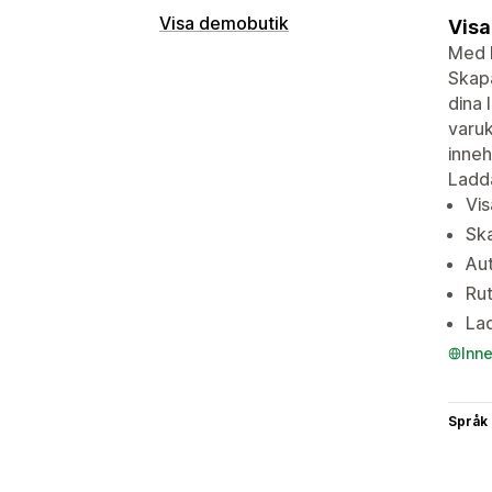
Visa demobutik
Visa
Med M
Skapa
dina 
varuk
inneh
Ladda
Vis
Sk
Aut
Rut
Lad
Inn
Språk