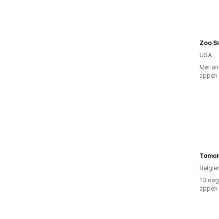
Zoo S
USA
Mer än
appen
Tomor
Belgie
13 dag
appen