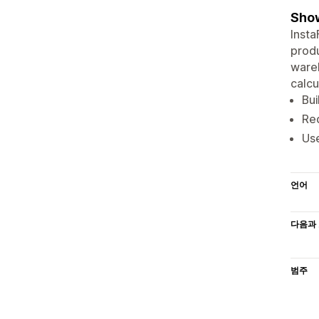
Show
Insta
produ
wareh
calcu
Bui
Re
Use
언어
다음과 
범주