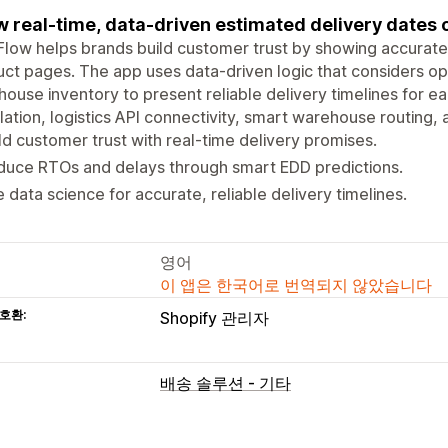
 real-time, data-driven estimated delivery dates 
Flow helps brands build customer trust by showing accurate
ct pages. The app uses data-driven logic that considers oper
ouse inventory to present reliable delivery timelines for eac
lation, logistics API connectivity, smart warehouse routing,
ld customer trust with real-time delivery promises.
duce RTOs and delays through smart EDD predictions.
 data science for accurate, reliable delivery timelines.
영어
이 앱은 한국어로 번역되지 않았습니다
호환:
Shopify 관리자
배송 솔루션 - 기타