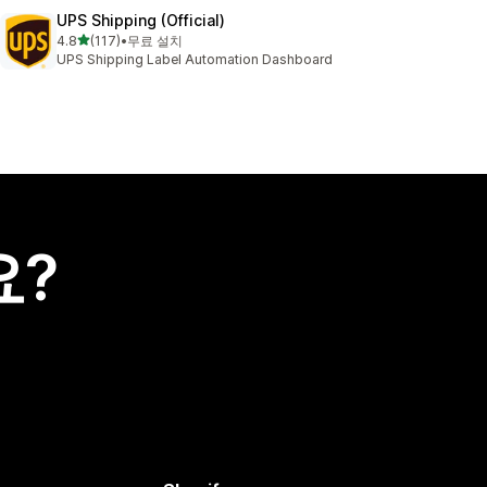
UPS Shipping (Official)
별 5개 중
4.8
(117)
•
무료 설치
총 리뷰 117개
UPS Shipping Label Automation Dashboard
요?