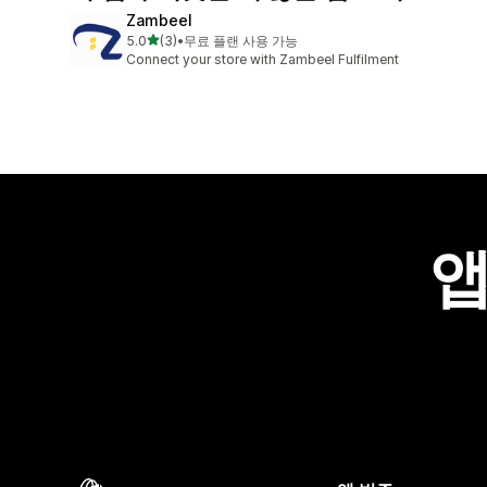
Zambeel
별 5개 중
5.0
(3)
•
무료 플랜 사용 가능
총 리뷰 3개
Connect your store with Zambeel Fulfilment
앱