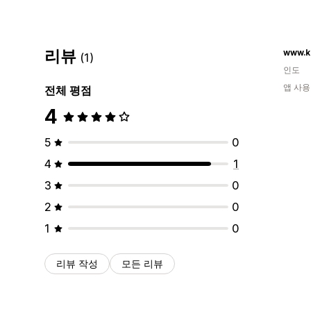
리뷰
www.k
(1)
인도
앱 사용
전체 평점
4
5
0
4
1
3
0
2
0
1
0
리뷰 작성
모든 리뷰