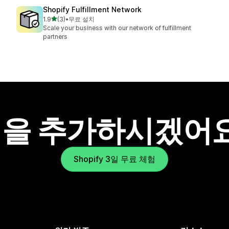
Shopify Fulfillment Network
별 5개 중
1.9
(3)
•
무료 설치
총 리뷰 3개
Scale your business with our network of fulfillment
partners
을 추가하시겠어
Shopify 3일 무료 체험