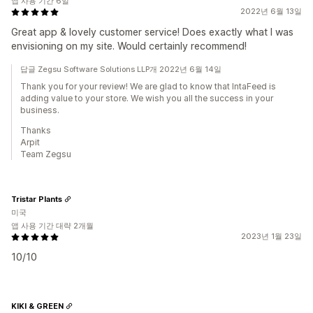
앱 사용 기간 6일
2022년 6월 13일
Great app & lovely customer service! Does exactly what I was
envisioning on my site. Would certainly recommend!
답글 Zegsu Software Solutions LLP개 2022년 6월 14일
Thank you for your review! We are glad to know that IntaFeed is
adding value to your store. We wish you all the success in your
business.
Thanks
Arpit
Team Zegsu
Tristar Plants
미국
앱 사용 기간 대략 2개월
2023년 1월 23일
10/10
KIKI & GREEN