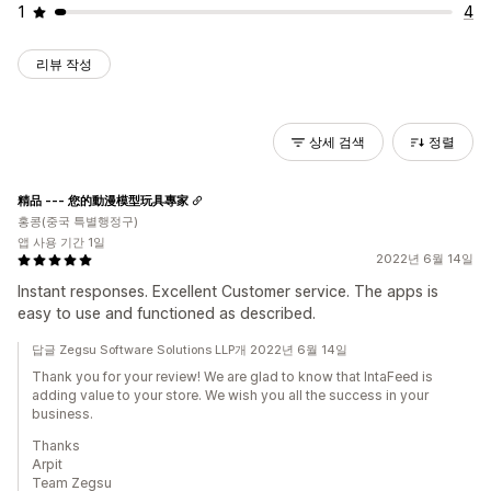
1
4
리뷰 작성
상세 검색
정렬
精品 --- 您的動漫模型玩具專家
홍콩(중국 특별행정구)
앱 사용 기간 1일
2022년 6월 14일
Instant responses. Excellent Customer service. The apps is
easy to use and functioned as described.
답글 Zegsu Software Solutions LLP개 2022년 6월 14일
Thank you for your review! We are glad to know that IntaFeed is
adding value to your store. We wish you all the success in your
business.
Thanks
Arpit
Team Zegsu