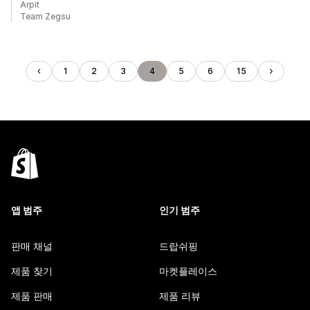
Arpit
Team Zegsu
1
2
3
4
5
6
15
앱 범주
인기 범주
판매 채널
드랍쉬핑
제품 찾기
마켓플레이스
제품 판매
제품 리뷰