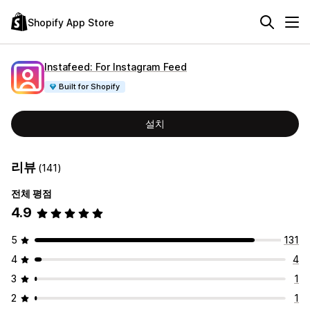
Shopify App Store
Instafeed: For Instagram Feed
Built for Shopify
설치
리뷰
(141)
전체 평점
4.9
5
131
4
4
3
1
2
1