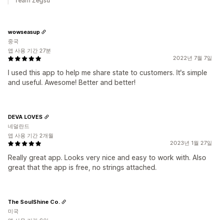
Team Zegsu
wowseasup
중국
앱 사용 기간 27분
2022년 7월 7일
I used this app to help me share state to customers. It's simple
and useful. Awesome! Better and better!
DEVA LOVES
네덜란드
앱 사용 기간 2개월
2023년 1월 27일
Really great app. Looks very nice and easy to work with. Also
great that the app is free, no strings attached.
The SoulShine Co.
미국