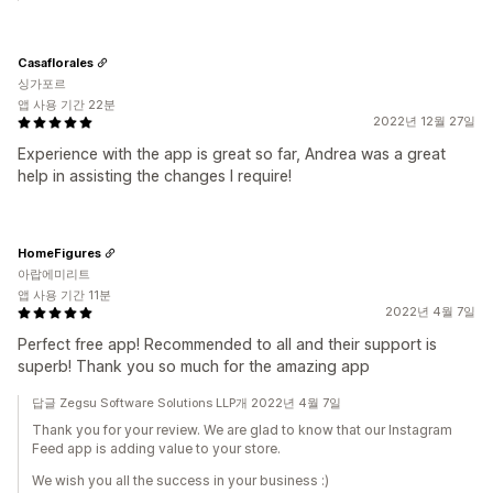
Casaflorales
싱가포르
앱 사용 기간 22분
2022년 12월 27일
Experience with the app is great so far, Andrea was a great
help in assisting the changes I require!
HomeFigures
아랍에미리트
앱 사용 기간 11분
2022년 4월 7일
Perfect free app! Recommended to all and their support is
superb! Thank you so much for the amazing app
답글 Zegsu Software Solutions LLP개 2022년 4월 7일
Thank you for your review. We are glad to know that our Instagram
Feed app is adding value to your store.
We wish you all the success in your business :)