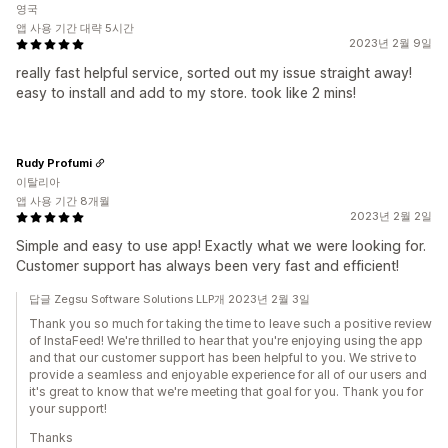
영국
앱 사용 기간 대략 5시간
2023년 2월 9일
really fast helpful service, sorted out my issue straight away!
easy to install and add to my store. took like 2 mins!
Rudy Profumi
이탈리아
앱 사용 기간 8개월
2023년 2월 2일
Simple and easy to use app! Exactly what we were looking for.
Customer support has always been very fast and efficient!
답글 Zegsu Software Solutions LLP개 2023년 2월 3일
Thank you so much for taking the time to leave such a positive review
of InstaFeed! We're thrilled to hear that you're enjoying using the app
and that our customer support has been helpful to you. We strive to
provide a seamless and enjoyable experience for all of our users and
it's great to know that we're meeting that goal for you. Thank you for
your support!
Thanks