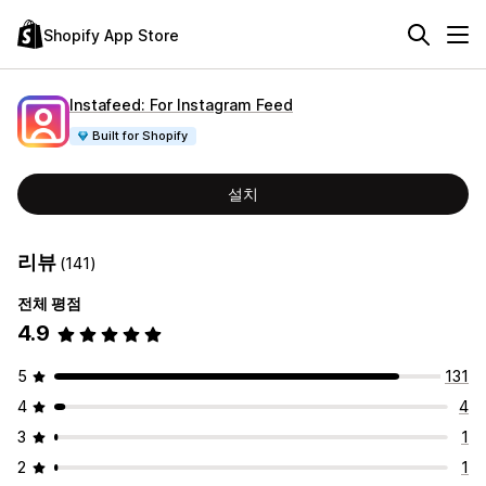
Shopify App Store
Instafeed: For Instagram Feed
Built for Shopify
설치
리뷰
(141)
전체 평점
4.9
5
131
4
4
3
1
2
1