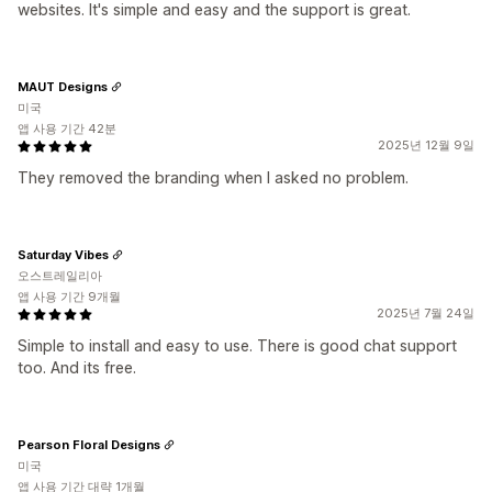
websites. It's simple and easy and the support is great.
MAUT Designs
미국
앱 사용 기간 42분
2025년 12월 9일
They removed the branding when I asked no problem.
Saturday Vibes
오스트레일리아
앱 사용 기간 9개월
2025년 7월 24일
Simple to install and easy to use. There is good chat support
too. And its free.
Pearson Floral Designs
미국
앱 사용 기간 대략 1개월