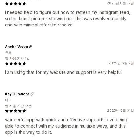
2025년 6월 12일
I needed help to figure out how to refresh my Instagram feed,
so the latest pictures showed up. This was resolved quickly
and with minimal effort to resolve.
AnokhiVastra
인도
앱 사용 기간 1일
2025년 6월 2일
I am using that for my website and support is very helpful
Key Curations
미국
앱 사용 기간 13분
2025년 5월 31일
wonderful app with quick and effective support! Love being
able to connect with my audience in multiple ways, and this
app is the way to do it.