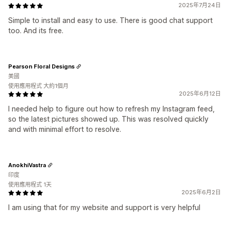
2025年7月24日
Simple to install and easy to use. There is good chat support
too. And its free.
Pearson Floral Designs
美國
使用應用程式 大約1個月
2025年6月12日
I needed help to figure out how to refresh my Instagram feed,
so the latest pictures showed up. This was resolved quickly
and with minimal effort to resolve.
AnokhiVastra
印度
使用應用程式 1天
2025年6月2日
I am using that for my website and support is very helpful