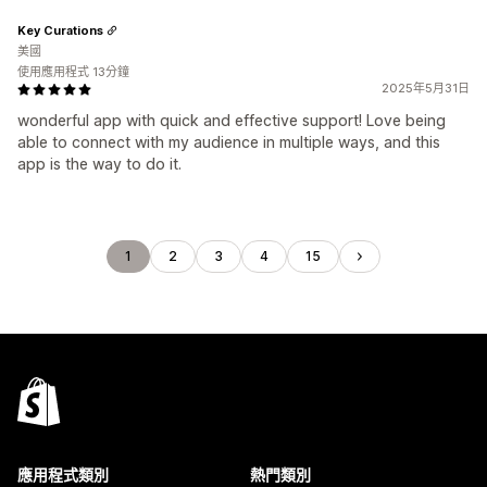
Key Curations
美國
使用應用程式 13分鐘
2025年5月31日
wonderful app with quick and effective support! Love being
able to connect with my audience in multiple ways, and this
app is the way to do it.
1
2
3
4
15
應用程式類別
熱門類別