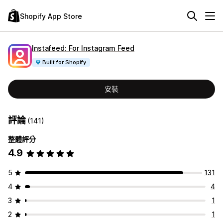
Shopify App Store
Instafeed: For Instagram Feed
Built for Shopify
安裝
評論
(141)
整體評分
4.9
5
131
4
4
3
1
2
1