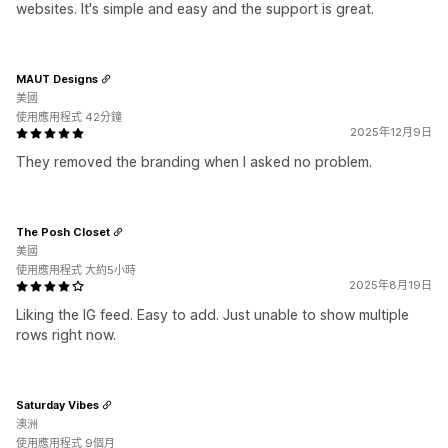
websites. It's simple and easy and the support is great.
MAUT Designs
美國
使用應用程式 42分鐘
2025年12月9日
They removed the branding when I asked no problem.
The Posh Closet
美國
使用應用程式 大約5小時
2025年8月19日
Liking the IG feed. Easy to add. Just unable to show multiple
rows right now.
Saturday Vibes
澳洲
使用應用程式 9個月