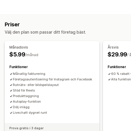
UGC
Foton
Videor
Videoklipp
Gallerityper
Visningsalternativ
Karusell
Köp looken
Lookbook
Rutnät
Rad
Lista
Flera språk
Köpbara flöden
Anpassade layouter
Priser
Reglage
Video
UGC
Sociala länkar
Välj den plan som passar ditt företag bäst.
Anpassning
Anpassade stilar
Bildstorlek
Undertexter
SEO
Månadsvis
Årsvis
Hovringseffekter
Mobilanpassning
Köpbara taggar
$5.99
$29.99
/månad
/ 
Flera språk
Funktioner
Funktioner
Månatlig fakturering
60 % rabatt 
Företagsautentisering för Instagram och Facebook
Alla funktio
Rutnäts- eller bildspelslayout
Stöd för Reels
Produkttaggning
Autoplay-funktion
Dölj inlägg
Livechatt dygnet runt
Prova gratis i 3 dagar