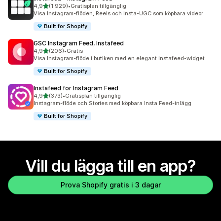
av 5 stjärnor
4,9
(1 929)
•
Gratisplan tillgänglig
1929 recensioner totalt
Visa Instagram-flöden, Reels och Insta-UGC som köpbara videor
Built for Shopify
GSC Instagram Feed, Instafeed
av 5 stjärnor
4,9
(206)
•
Gratis
206 recensioner totalt
Visa Instagram-flöde i butiken med en elegant Instafeed-widget
Built for Shopify
Instafeed for Instagram Feed
av 5 stjärnor
4,9
(373)
•
Gratisplan tillgänglig
373 recensioner totalt
Instagram-flöde och Stories med köpbara Insta Feed-inlägg
Built for Shopify
Vill du lägga till en app?
Prova Shopify gratis i 3 dagar