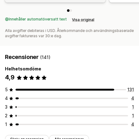
Innehåller automatöversatt text
Visa original
Alla avgifter debiteras i USD. Återkommande och användningsbaserade
avgifter faktureras var 30:e dag.
Recensioner
(141)
Helhetsomdöme
4,9
5
131
4
4
3
1
2
1
1
4