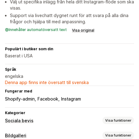
Välj ut specifika inlägg från hela ditt Instagram-flöde som ska
visas.
Support via livechatt dygnet runt för att svara på alla dina
frågor och hjälpa till med anpassning.
Innehåller automatöversatt text
Visa original
Populärt i butiker som din
Baserat i USA
Språk
engelska
Denna app finns inte översatt till svenska
Fungerar med
Shopify-admin
Facebook
Instagram
Kategorier
Sociala bevis
Visa funktioner
Innehållstyper
Bildgalleri
Visa funktioner