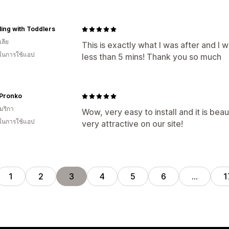
ling with Toddlers
ลีย
This is exactly what I was after and I w
 ในการใช้แอป
less than 5 mins! Thank you so much
 Pronko
มริกา
Wow, very easy to install and it is beauti
 ในการใช้แอป
very attractive on our site!
1
2
3
4
5
6
…
1