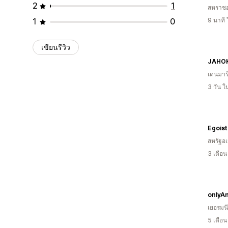
2
1
สหราช
1
0
9 นาที
เขียนรีวิว
JAHO
เดนมาร
3 วัน 
Egois
สหรัฐอเ
3 เดือ
onlyAn
เยอรมนี
5 เดือ