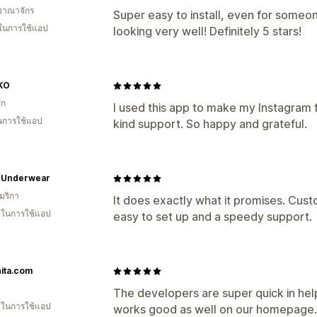
อาณาจักร
Super easy to install, even for some
 ในการใช้แอป
looking very well! Definitely 5 stars!
KO
์ก
I used this app to make my Instagram
ในการใช้แอป
kind support. So happy and grateful.
t Underwear
มริกา
It does exactly what it promises. Cust
น ในการใช้แอป
easy to set up and a speedy support.
ita.com
The developers are super quick in hel
น ในการใช้แอป
works good as well on our homepage.