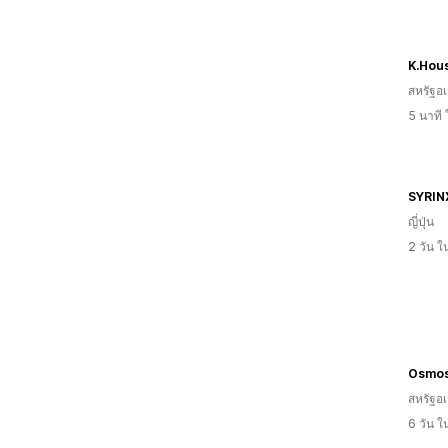
K.Hou
สหรัฐอเ
5 นาที
SYRIN
ญี่ปุ่น
2 วัน 
Osmos
สหรัฐอเ
6 วัน 