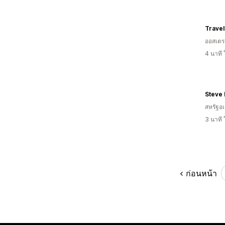
Travel
ออสเตรเ
4 นาที
Steve
สหรัฐอเ
3 นาที
ก่อนหน้า