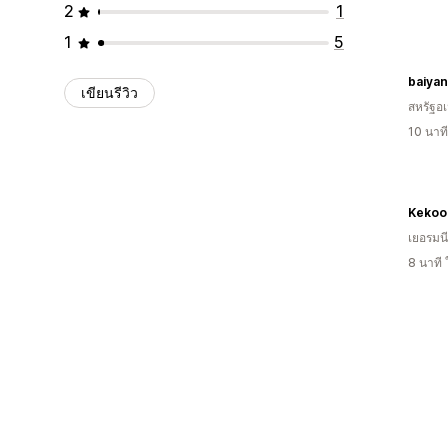
2
1
1
5
baiyan
เขียนรีวิว
สหรัฐอเ
10 นาท
Kekoo
เยอรมนี
8 นาที