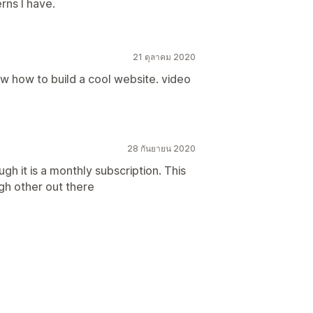
rns I have.
21 ตุลาคม 2020
w how to build a cool website. video
28 กันยายน 2020
h it is a monthly subscription. This
ugh other out there