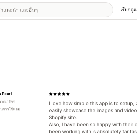
เรียกดู
s Pearl
อาณาจักร
I love how simple this app is to setup, 
 ในการใช้แอป
easily showcase the images and vide
Shopify site.
Also, I have been so happy with their
been working with is absolutely fantas