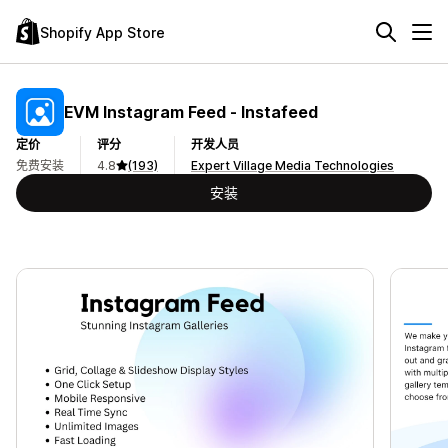
Shopify App Store
EVM Instagram Feed ‑ Instafeed
定价
评分
开发人员
免费安装
4.8
(193)
Expert Village Media Technologies
安装