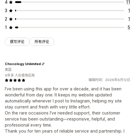
4
11
3
1
2
1
1
5
撰写评论
所有评论
Chocology Unlimited
美国
9年多 人在使用应用
编辑时间：2026年6月12日
I've been using this app for over a decade, and it has been
wonderful from day one. It keeps my website updated
automatically whenever I post to Instagram, helping my site
stay current and fresh with very little effort.
On the rare occasions I've needed support, their customer
service has been outstanding—responsive, helpful, and
professional every time.
Thank you for ten years of reliable service and partnership. I