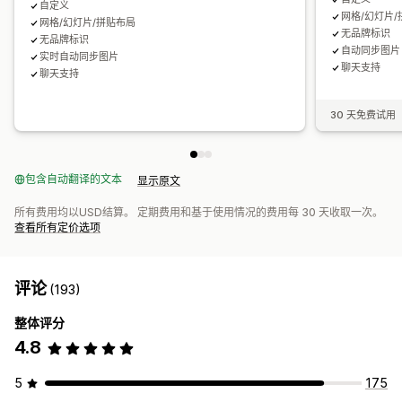
自定义
网格/幻灯片
网格/幻灯片/拼贴布局
无品牌标识
无品牌标识
自动同步图片 
实时自动同步图片
聊天支持
聊天支持
30 天免费试用
包含自动翻译的文本
显示原文
所有费用均以USD结算。 定期费用和基于使用情况的费用每 30 天收取一次。
查看所有定价选项
评论
(193)
整体评分
4.8
5
175