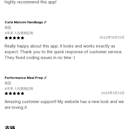
highly recommend this app!
Carla Mancini Handbags
美国
4年多 人在使用应用
2022年10月12日
Really happy about this app. It looks and works exactly as
expect. Thank you to the quick response of customer service.
They fixed coding issues in no time :)
Performance Meal Prep
美国
8年多 人在使用应用
2025年3月13日
Amazing customer support! My website has a new look and we
are loving it
支持