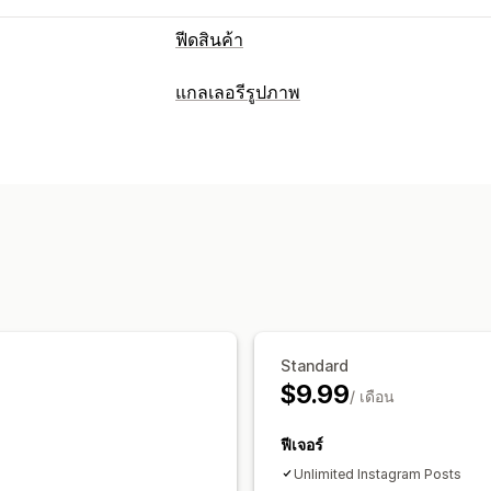
ฟีดสินค้า
การปรับแต่งตะกร้าสินค้า
แกลเลอรีรูปภาพ
การกรองคุณลักษณะ
การแมปคุณลักษณ
ประเภทแกลเลอรี
กฎที่กำหนดเอง
สินค้าคงคลังในท้องถิ่น
ภาพสไลด์
คอลลาจ
เลือกซื้อลุค
Lookb
การกำหนดเป้าหมายคอลเลกชัน
แถว
รายการ
สไลเดอร์
วิดีโอ
การจัดการฟีด
การปรับแต่ง
ซิงค์สินค้า
การตรวจสอบข้อผิดพลาด
กา
สไตล์ที่กำหนดเอง
CSS ที่กำหนดเอง
กา
หลายรูปแบบ
การซูมรูปภาพ
เอฟเฟกต์โฮเวอร์
การเปล
แท็กที่สามารถซื้อสินค้าได้
การแชร์ทางโ
Standard
$9.99
/ เดือน
ฟีเจอร์
Unlimited Instagram Posts