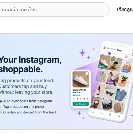
เรียกดู
อรีรูปภาพที่แสดง