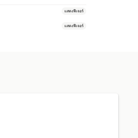
แสดงฟีเจอร์
แสดงฟีเจอร์
ะ
ป้ายกำกับที่กำหนดเอง
หลายสกุลเงิน
การซิงค์ตัวแปร
ook
Lightbox
พอร์ตโฟลิโอ
กริด
รเลือกสินค้า
การสนับสนุนสินค้าคงคลัง
รปรับขนาดภาพ
คำบรรยาย
SEO
ี่ยนรูปแบบตามการแสดงผลบนมือถือ
ซเชียล