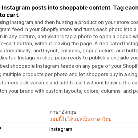
 Instagram posts into shoppable content. Tag each 
to cart.
ing Instagram and then hunting a product on your store co
gram feed in your Shopify store and turns each photo into 
 in any picture, and visitors tap a photo to open a popup wi
o-cart button, without leaving the page. A dedicated Insta
automatically, and layout, columns, popup colors, and butt
icated Instagram shop page ready to publish alongside yo
bed shoppable Instagram feeds on any page of your Shopif
 multiple products per photo and let shoppers buy in a sing
tomers pick variants and add to cart without leaving the c
ch your brand with custom layouts, colors, columns, and p
ภาษาอังกฤษ
แอปนี้ไม่ได้แปลเป็นภาษาไทย
บ
Instagram