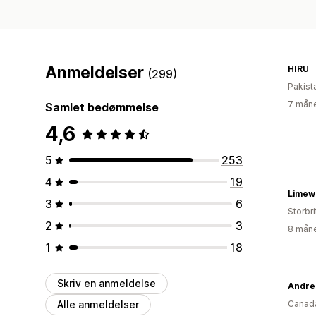
Anmeldelser
HIRU
(299)
Pakist
7 måne
Samlet bedømmelse
4,6
5
253
4
19
Limew
3
6
Storbr
2
3
8 måne
1
18
Skriv en anmeldelse
Andre
Alle anmeldelser
Canad