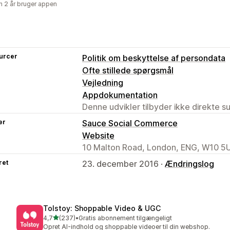
 2 år bruger appen
urcer
Politik om beskyttelse af persondata
Ofte stillede spørgsmål
Vejledning
Appdokumentation
Denne udvikler tilbyder ikke direkte s
er
Sauce Social Commerce
Website
10 Malton Road, London, ENG, W10 5
ret
23. december 2016 ·
Ændringslog
Tolstoy: Shoppable Video & UGC
ud af 5 stjerner
4,7
(237)
•
Gratis abonnement tilgængeligt
237 anmeldelser i alt
Opret AI-indhold og shoppable videoer til din webshop.