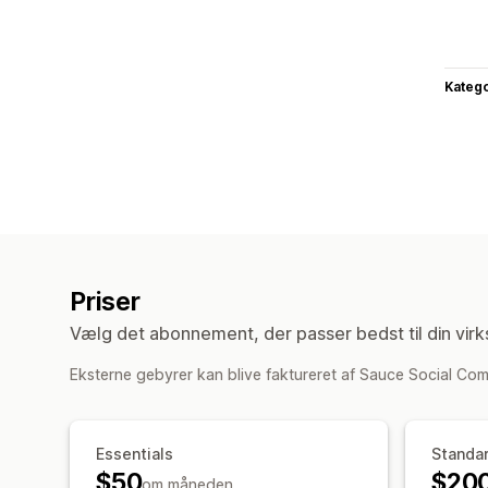
Katego
Priser
Vælg det abonnement, der passer bedst til din vir
Eksterne gebyrer kan blive faktureret af Sauce Social Comm
Essentials
Standa
$50
$20
om måneden