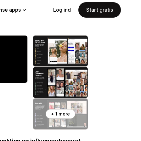
se apps
Log ind
Start gratis
+ 1 mere
unktion og influencerbaseret