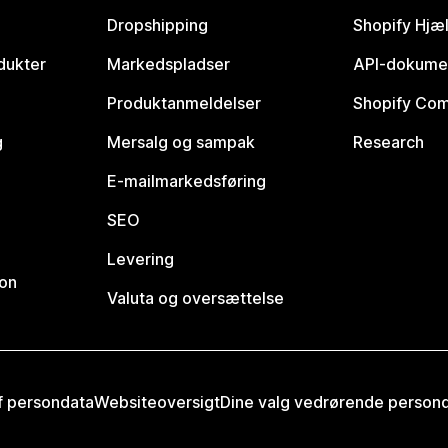
Dropshipping
Shopify Hjæ
dukter
Markedspladser
API-dokume
Produktanmeldelser
Shopify Co
g
Mersalg og sampak
Research
E-mailmarkedsføring
SEO
Levering
ion
Valuta og oversættelse
af persondata
Websiteoversigt
Dine valg vedrørende person