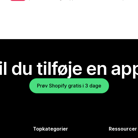
il du tilføje en ap
Prøv Shopify gratis i 3 dage
Topkategorier
Ressourcer