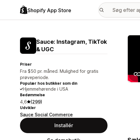
Shopify App Store
Galle
Sauce: Instagram, TikTok
& UGC
Priser
Fra $50 pr. måned. Mulighed for gratis
prøveperiode.
Populær hos butikker som din
Hjemmehørende i USA
Bedømmelse
4,6
(299)
Udvikler
Sauce Social Commerce
Installér
Sælg