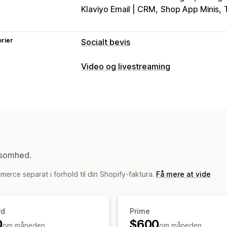
Klaviyo Email | CRM
Shop App Minis
rier
Socialt bevis
Indholdstyper
Video og livestreaming
Brugergenereret indhold
Fotos
Vide
Videoadministration
Visningsindstillinger
Videoer med købsmulighed
Afspil a
Produktvisninger
Nylige besøgende
Interaktiv video
Betaling
Brugergene
Likede produkter
Flere sprog
Feeds
Deling på sociale medier
Flere kanal
Tilpassede layouts
Links til sociale 
Tilpasning
ksomhed.
Analyser
Videoskabeloner
Videoimport
Vide
erce separat i forhold til din Shopify-faktura.
Få mere at vide
Engagementssporing
Konverteringss
Tilpasset webadresse
Videowidget
Pop op-vinduer
Karruseller
Dynamisk
rd
Prime
0
$600
om måneden
om måneden