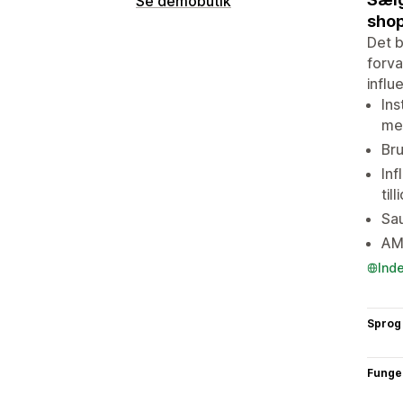
Se demobutik
sho
Det b
forva
influ
Ins
med
Bru
Inf
tilli
Sau
AMB
Ind
Sprog
Funge