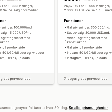
D pr. 13.333 visninger,
26,67 USD pr. 10.000 visninger,
D Sauce-salg, 150 medier
2.000 USD Sauce-salg, 150 med
oner
Funktioner
ivisninger: 100.000/md.
Gallerivisninger: 300.000/md.
salg: 15.000 USD/md.
Sauce-salg: 30.000 USD/md.
 og fotogallerier med
Video- og fotogallerier med
nktion
købsfunktion
ier på produktsider
Gallerier på produktsider
l 50 UGC-billeder og -videoer
Indsaml 50 UGC-billeder og -v
ram, TikTok, uploads
Instagram, TikTok, uploads
gratis prøveperiode
7-dages gratis prøveperiode
baserede gebyrer faktureres hver 30. dag.
Se alle prismuligheder