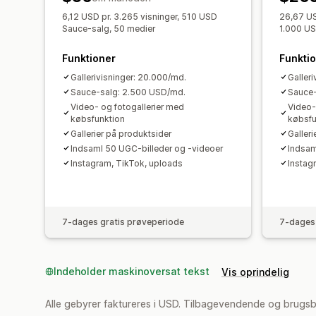
6,12 USD pr. 3.265 visninger, 510 USD
26,67 US
Sauce-salg, 50 medier
1.000 US
Funktioner
Funkti
Gallerivisninger: 20.000/md.
Galler
Sauce-salg: 2.500 USD/md.
Sauce-
Video- og fotogallerier med
Video-
købsfunktion
købsfu
Gallerier på produktsider
Galler
Indsaml 50 UGC-billeder og -videoer
Indsam
Instagram, TikTok, uploads
Instag
7-dages gratis prøveperiode
7-dages 
Indeholder maskinoversat tekst
Vis oprindelig
Alle gebyrer faktureres i USD. Tilbagevendende og brugs