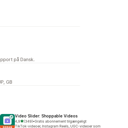
upport på Dansk.
UP, GB
Video Slider: Shoppable Videos
ud af 5 stjerner
4,9
(349)
•
Gratis abonnement tilgængeligt
349 anmeldelser i alt
TikTok-videoer, Instagram Reels, UGC-videoer som