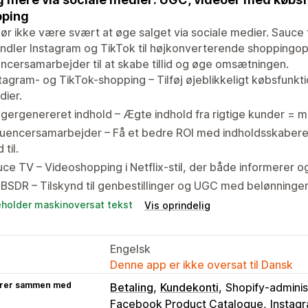
pping
ør ikke være svært at øge salget via sociale medier. Sauce 
ndler Instagram og TikTok til højkonverterende shoppingop
encersamarbejder til at skabe tillid og øge omsætningen.
tagram- og TikTok-shopping – Tilføj øjeblikkeligt købsfunkti
ier.
gergenereret indhold – Ægte indhold fra rigtige kunder = me
luencersamarbejder – Få et bedre ROI med indholdsskabere
d til.
ce TV – Videoshopping i Netflix-stil, der både informerer o
SDR – Tilskynd til genbestillinger og UGC med belønninger
eholder maskinoversat tekst
Vis oprindelig
Engelsk
Denne app er ikke oversat til Dansk
rer sammen med
Betaling
Kundekonti
Shopify-adminis
Facebook Product Catalogue
Instagr