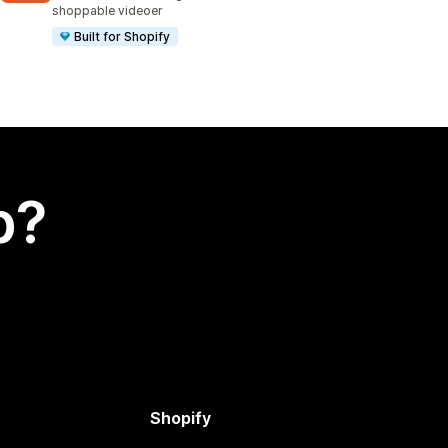
shoppable videoer
Built for Shopify
p?
Shopify