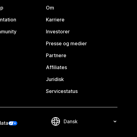
lp
Om
ntation
Karriere
mmunity
Investorer
Presse og medier
Partnere
Affiliates
Juridisk
Servicestatus
data