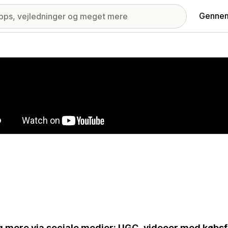
Gennem
ri med udvalgte billeder
 mere via sociale medier: UGC, videoer med købsf