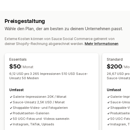
UGC
Fotos
Videos
Reels
Hashtags
Videoverwaltung
Anzeigeoptionen
Shoppable Videos
Autoplay
In den Warenkorb
Produktaufrufe
Letzte Besucher:innen
Preisgestaltung
Interaktives Video
Checkout
UGC
Social Sharing
Anzahl der Verkäufe
Letzte Käufe
Wähle den Plan, der am besten zu deinem Unternehmen passt.
Mehrere Kanäle
Analysen
Mit "Gefällt mir" markierte Produkte
Mehrere Sprachen
Externe Kosten können von Sauce Social Commerce getrennt von
Anpassung
Shoppable Feeds
Benutzerdefinierte Layouts
deiner Shopify-Rechnung abgerechnet werden.
Mehr Informationen
Videovorlagen
Videoimport
Videohintergrund
Social-Media-Links
Video-Player
Benutzerdefinierte URL
Video-Widget
Essentials
Standard
Analysen
Eingebettete Videos
Popups
Karussells
$50
$200
/ Monat
/ Mo
Engagement-Tracking
Conversion-Tracking
Responsivität für Mobilgeräte
6,12 USD pro 3.265 Impressionen 510 USD Sauce-
26,67 USD pro
Umsatz 50 Medien
Sauce-Umsatz
Umfasst
Umfasst
Galerie-Impressionen 20K / Monat
Galerie-Imp
Sauce-Umsatz 2,5K USD / Monat
Sauce-Umsa
Shoppable-Video- und Fotogalerien
Shoppable-V
Produktseiten-Galerien
Produktseit
50 UGC-Fotos und -Videos sammeln
50 UGC-Foto
Instagram, TikTok, Uploads
Instagram, T