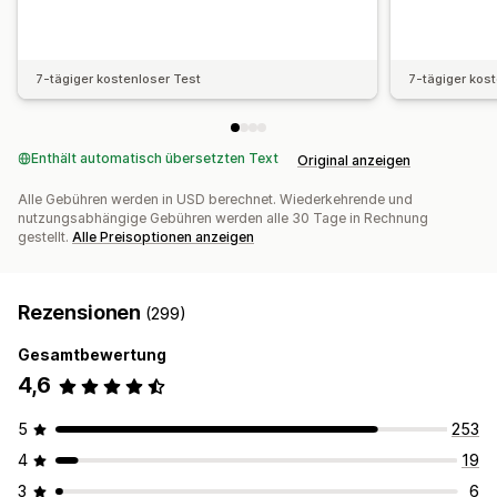
7-tägiger kostenloser Test
7-tägiger kos
Enthält automatisch übersetzten Text
Original anzeigen
Alle Gebühren werden in USD berechnet. Wiederkehrende und
nutzungsabhängige Gebühren werden alle 30 Tage in Rechnung
gestellt.
Alle Preisoptionen anzeigen
Rezensionen
(299)
Gesamtbewertung
4,6
5
253
4
19
3
6