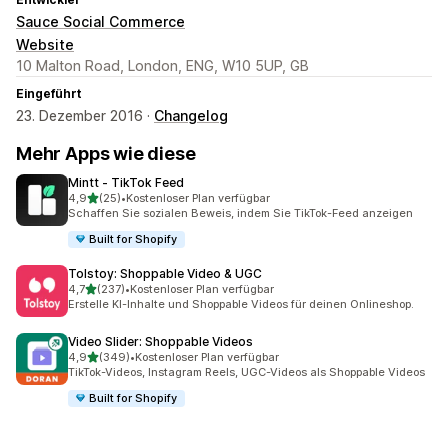
Sauce Social Commerce
Website
10 Malton Road, London, ENG, W10 5UP, GB
Eingeführt
23. Dezember 2016 ·
Changelog
Mehr Apps wie diese
Mintt ‑ TikTok Feed
von 5 Sternen
4,9
(25)
•
Kostenloser Plan verfügbar
25 Rezensionen insgesamt
Schaffen Sie sozialen Beweis, indem Sie TikTok-Feed anzeigen
Built for Shopify
Tolstoy: Shoppable Video & UGC
von 5 Sternen
4,7
(237)
•
Kostenloser Plan verfügbar
237 Rezensionen insgesamt
Erstelle KI-Inhalte und Shoppable Videos für deinen Onlineshop.
Video Slider: Shoppable Videos
von 5 Sternen
4,9
(349)
•
Kostenloser Plan verfügbar
349 Rezensionen insgesamt
TikTok-Videos, Instagram Reels, UGC-Videos als Shoppable Videos
Built for Shopify