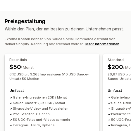
UGC
Fotos
Videos
Reels
Hashtags
Videoverwaltung
Anzeigeoptionen
Shoppable Videos
Autoplay
In den Warenkorb
Produktaufrufe
Letzte Besucher:innen
Preisgestaltung
Interaktives Video
Checkout
UGC
Social Sharing
Anzahl der Verkäufe
Letzte Käufe
Wähle den Plan, der am besten zu deinem Unternehmen passt.
Mehrere Kanäle
Analysen
Mit "Gefällt mir" markierte Produkte
Mehrere Sprachen
Externe Kosten können von Sauce Social Commerce getrennt von
Anpassung
Shoppable Feeds
Benutzerdefinierte Layouts
deiner Shopify-Rechnung abgerechnet werden.
Mehr Informationen
Videovorlagen
Videoimport
Videohintergrund
Social-Media-Links
Video-Player
Benutzerdefinierte URL
Video-Widget
Essentials
Standard
Analysen
Eingebettete Videos
Popups
Karussells
$50
$200
/ Monat
/ Mo
Engagement-Tracking
Conversion-Tracking
Responsivität für Mobilgeräte
6,12 USD pro 3.265 Impressionen 510 USD Sauce-
26,67 USD pro
Umsatz 50 Medien
Sauce-Umsatz
Umfasst
Umfasst
Galerie-Impressionen 20K / Monat
Galerie-Imp
Sauce-Umsatz 2,5K USD / Monat
Sauce-Umsa
Shoppable-Video- und Fotogalerien
Shoppable-V
Produktseiten-Galerien
Produktseit
50 UGC-Fotos und -Videos sammeln
50 UGC-Foto
Instagram, TikTok, Uploads
Instagram, T