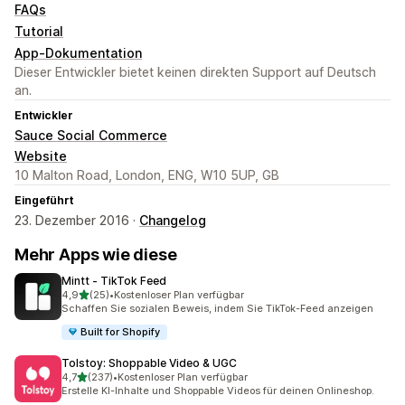
FAQs
Tutorial
App-Dokumentation
Dieser Entwickler bietet keinen direkten Support auf Deutsch
an.
Entwickler
Sauce Social Commerce
Website
10 Malton Road, London, ENG, W10 5UP, GB
Eingeführt
23. Dezember 2016 ·
Changelog
Mehr Apps wie diese
Mintt ‑ TikTok Feed
von 5 Sternen
4,9
(25)
•
Kostenloser Plan verfügbar
25 Rezensionen insgesamt
Schaffen Sie sozialen Beweis, indem Sie TikTok-Feed anzeigen
Built for Shopify
Tolstoy: Shoppable Video & UGC
von 5 Sternen
4,7
(237)
•
Kostenloser Plan verfügbar
237 Rezensionen insgesamt
Erstelle KI-Inhalte und Shoppable Videos für deinen Onlineshop.