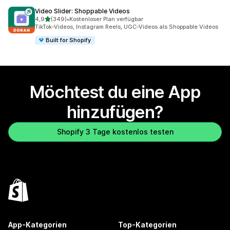
Video Slider: Shoppable Videos
von 5 Sternen
4,9
(349)
•
Kostenloser Plan verfügbar
349 Rezensionen insgesamt
TikTok-Videos, Instagram Reels, UGC-Videos als Shoppable Videos
Built for Shopify
Möchtest du eine App
hinzufügen?
Shopify 3 Tage kostenlos testen
App-Kategorien
Top-Kategorien