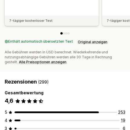
7-tägiger kostenloser Test
7-tägiger kos
Enthält automatisch übersetzten Text
Original anzeigen
Alle Gebühren werden in USD berechnet. Wiederkehrende und
nutzungsabhängige Gebühren werden alle 30 Tage in Rechnung
gestellt.
Alle Preisoptionen anzeigen
Rezensionen
(299)
Gesamtbewertung
4,6
5
253
4
19
3
6