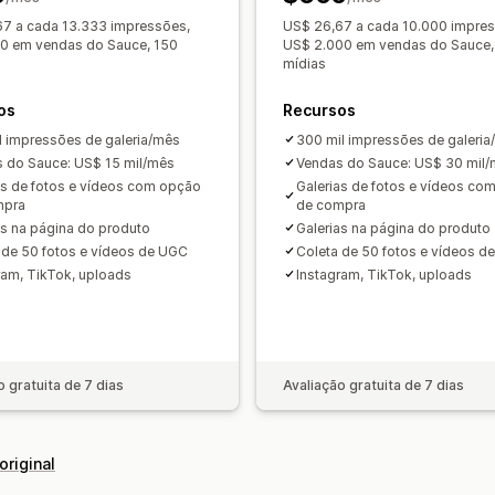
7 a cada 13.333 impressões,
US$ 26,67 a cada 10.000 impres
0 em vendas do Sauce, 150
US$ 2.000 em vendas do Sauce,
mídias
os
Recursos
l impressões de galeria/mês
300 mil impressões de galeri
 do Sauce: US$ 15 mil/mês
Vendas do Sauce: US$ 30 mil
as de fotos e vídeos com opção
Galerias de fotos e vídeos co
mpra
de compra
as na página do produto
Galerias na página do produto
 de 50 fotos e vídeos de UGC
Coleta de 50 fotos e vídeos d
ram, TikTok, uploads
Instagram, TikTok, uploads
o gratuita de 7 dias
Avaliação gratuita de 7 dias
original