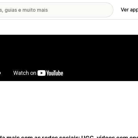
Ver ap
ia de imagens em destaque
a mais com as redes sociais: UGC, vídeos com o