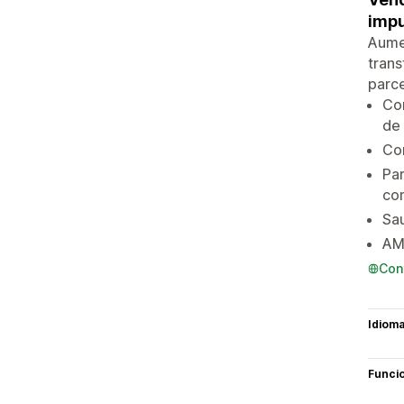
impu
Aumen
trans
parce
Com
de
Con
Par
con
Sau
AM
Con
Idiom
Funci