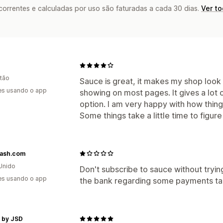
rrentes e calculadas por uso são faturadas a cada 30 dias.
Ver t
tão
Sauce is great, it makes my shop loo
es usando o app
showing on most pages. It gives a lot 
option. I am very happy with how thing
Some things take a little time to figure
ash.com
Unido
Don't subscribe to sauce without tryin
es usando o app
the bank regarding some payments tak
 by JSD