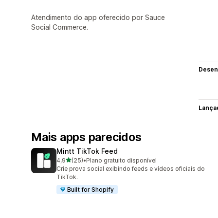
Atendimento do app oferecido por Sauce
Social Commerce.
Desen
Lança
Mais apps parecidos
Mintt TikTok Feed
de 5 estrelas
4,9
(25)
•
Plano gratuito disponível
25 avaliações ao todo
Crie prova social exibindo feeds e vídeos oficiais do
TikTok.
Built for Shopify