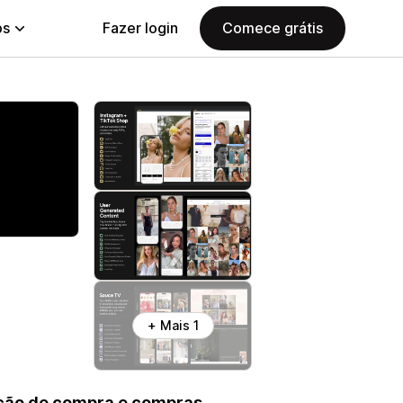
ps
Fazer login
Comece grátis
+ Mais 1
pção de compra e compras