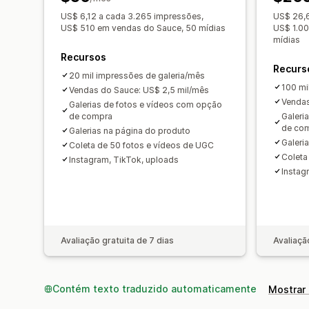
US$ 6,12 a cada 3.265 impressões,
US$ 26,6
US$ 510 em vendas do Sauce, 50 mídias
US$ 1.00
mídias
Recursos
Recurs
20 mil impressões de galeria/mês
100 mi
Vendas do Sauce: US$ 2,5 mil/mês
Vendas
Galerias de fotos e vídeos com opção
de compra
Galeri
de co
Galerias na página do produto
Galeri
Coleta de 50 fotos e vídeos de UGC
Coleta
Instagram, TikTok, uploads
Instag
Avaliação gratuita de 7 dias
Avaliaçã
Contém texto traduzido automaticamente
Mostrar 