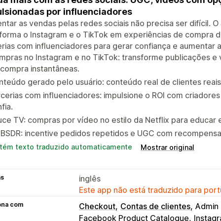
lsionadas por influenciadores
tar as vendas pelas redes sociais não precisa ser difícil. 
forma o Instagram e o TikTok em experiências de compra d
rias com influenciadores para gerar confiança e aumentar a
pras no Instagram e no TikTok: transforme publicações e 
 compra instantâneas.
teúdo gerado pelo usuário: conteúdo real de clientes reai
cerias com influenciadores: impulsione o ROI com criadore
fia.
ce TV: compras por vídeo no estilo da Netflix para educar 
BSDR: incentive pedidos repetidos e UGC com recompensa
tém texto traduzido automaticamente
Mostrar original
as
inglês
Este app não está traduzido para port
ona com
Checkout
Contas de clientes
Admin 
Facebook Product Catalogue
Instagr