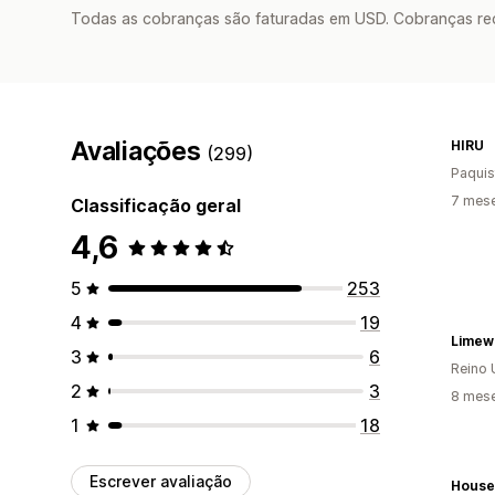
Todas as cobranças são faturadas em USD. Cobranças reco
Avaliações
HIRU
(299)
Paquis
7 mes
Classificação geral
4,6
5
253
4
19
Limew
3
6
Reino 
2
3
8 mes
1
18
Escrever avaliação
House