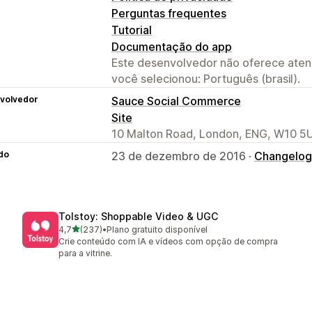
Perguntas frequentes
Tutorial
Documentação do app
Este desenvolvedor não oferece atend
você selecionou: Português (brasil).
volvedor
Sauce Social Commerce
Site
10 Malton Road, London, ENG, W10 5
do
23 de dezembro de 2016 ·
Changelog
Tolstoy: Shoppable Video & UGC
de 5 estrelas
4,7
(237)
•
Plano gratuito disponível
237 avaliações ao todo
Crie conteúdo com IA e vídeos com opção de compra
para a vitrine.