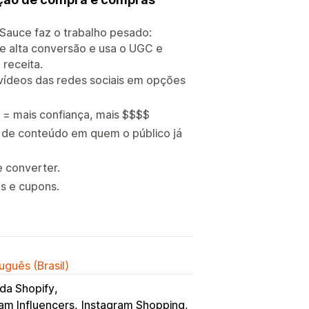
O Sauce faz o trabalho pesado:
e alta conversão e usa o UGC e
 receita.
vídeos das redes sociais em opções
s = mais confiança, mais $$$$
s de conteúdo em quem o público já
e converter.
s e cupons.
uguês (Brasil)
da Shopify
am Influencers
Instagram Shopping