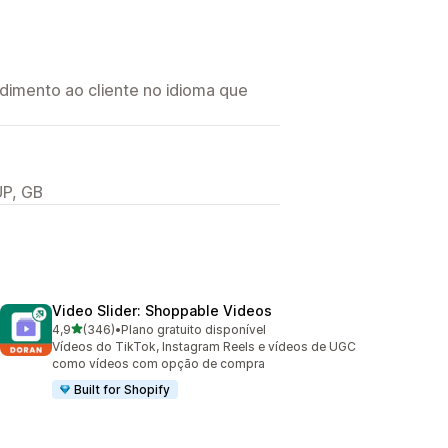
imento ao cliente no idioma que
UP, GB
Video Slider: Shoppable Videos
de 5 estrelas
4,9
(346)
•
Plano gratuito disponível
346 avaliações ao todo
Vídeos do TikTok, Instagram Reels e vídeos de UGC
como vídeos com opção de compra
Built for Shopify