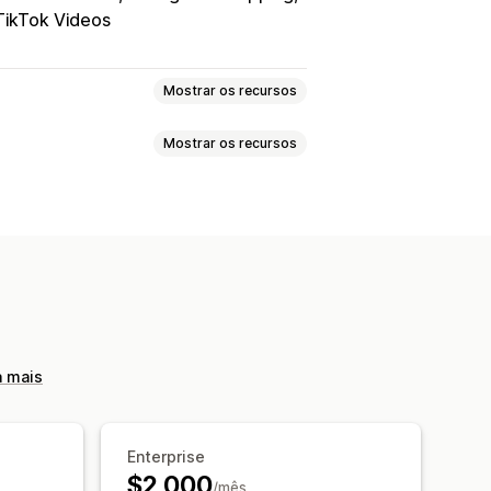
TikTok Videos
Mostrar os recursos
Mostrar os recursos
dução automática
 recentes
Contagem de vendas
o
Checkout
UGC
s
Em vários idiomas
Multicanal
Análises
s automáticos
Links de redes sociais
deo
Plano de fundo dos vídeos
a mais
companhamento de conversões
ado
Widget de vídeo
sséis
veis
Enterprise
$2,000
/mês