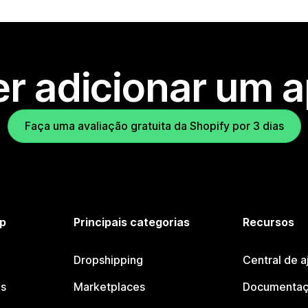
r adicionar um 
Faça uma avaliação gratuita da Shopify por 3 dias
p
Principais categorias
Recursos
Dropshipping
Central de a
os
Marketplaces
Documentaç