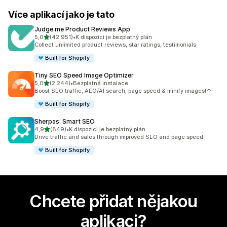
Více aplikací jako je tato
Judge.me Product Reviews App
z 5 hvězd
5,0
(42 951)
•
K dispozici je bezplatný plán
Celkový počet recenzí: 42951
Collect unlimited product reviews, star ratings, testimonials
Built for Shopify
Tiny SEO Speed Image Optimizer
z 5 hvězd
5,0
(2 244)
•
Bezplatná instalace
Celkový počet recenzí: 2244
Boost SEO traffic, AEO/AI search, page speed & minify images!↑
Built for Shopify
Sherpas: Smart SEO
z 5 hvězd
4,9
(849)
•
K dispozici je bezplatný plán
Celkový počet recenzí: 849
Drive traffic and sales through improved SEO and page speed.
Built for Shopify
Chcete přidat nějakou
aplikaci?