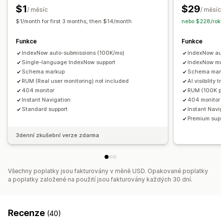
Audity
Vykazování
Analýza konkurentů
Analýza rychlosti
$1
$29
/ měsíc
/ měsíc
Sledování
Sledování pořadí
$1/month for first 3 months, then $14/month
nebo $228/rok
Funkce
Funkce
IndexNow auto-submissions (100K/mo)
IndexNow au
Single-language IndexNow support
IndexNow mu
Schema markup
Schema mark
RUM (Real user monitoring) not included
AI visibility 
404 monitor
RUM (100K p
Instant Navigation
404 monitor 
Standard support
Instant Navi
Premium supp
3denní zkušební verze zdarma
Všechny poplatky jsou fakturovány v měně USD. Opakované poplatky
a poplatky založené na použití jsou fakturovány každých 30 dní.
Recenze
(40)