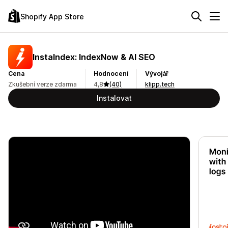
Shopify App Store
InstaIndex: IndexNow & AI SEO
Cena
Hodnocení
Vývojář
Zkušební verze zdarma
4,8
(40)
klipp.tech
Instalovat