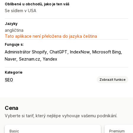
Oblíbené u obchodů, jako je ten váš
Se sídlem v USA
Jazyky
angličtina
Tato aplikace není přeložena do jazyka čeština
Funguje s:
Administrátor Shopify
ChatGPT
IndexNow
Microsoft Bing
Naver
Seznam.cz
Yandex
Kategorie
SEO
Zobrazit funkce
Nástroje SEO
Přednačtení
Stránky 404
Indexování stránky
Cena
Strukturovaná data
JSON-LD
Schémata
Místní SEO
Vyberte si tarif, který nejlépe vyhovuje vašemu podnikání.
Optimalizace rychlosti
Automatizace
Sledování výkonu
Basic
Premium