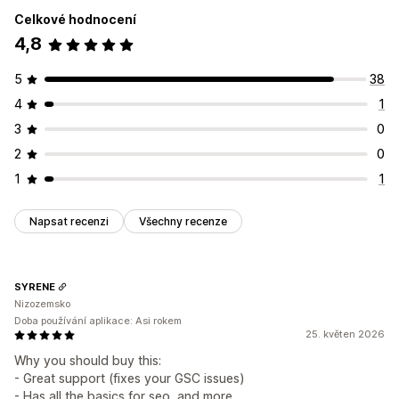
Celkové hodnocení
4,8
5
38
4
1
3
0
2
0
1
1
Napsat recenzi
Všechny recenze
SYRENE
Nizozemsko
Doba používání aplikace: Asi rokem
25. květen 2026
Why you should buy this:
- Great support (fixes your GSC issues)
- Has all the basics for seo, and more