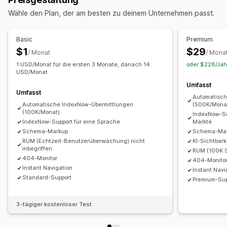
JSON-LD
Schemas
Lokale SEO
Wähle den Plan, der am besten zu deinem Unternehmen passt.
Geschwindigkeitsoptimierung
Automatisierungen
Leistungsüberwachung
Basic
Premium
Audits
Berichterstattung
$1
$29
/ Monat
/ Mona
Analyse der Wettbewerber:innen
1 USD/Monat für die ersten 3 Monate, danach 14
oder $228/Jahr
Geschwindigkeitsanalyse
USD/Monat
Tracking
Tracking der Rangliste
Umfasst
Umfasst
Automatisch
Automatische IndexNow-Übermittlungen
(500K/Mona
(100K/Monat)
IndexNow-Su
IndexNow-Support für eine Sprache
Märkte
Schema-Markup
Schema-Mark
RUM (Echtzeit-Benutzerüberwachung) nicht
KI-Sichtbark
inbegriffen
RUM (100K S
404-Monitor
404-Monitor
Instant Navigation
Instant Navi
Standard-Support
Premium-Sup
3-tägiger kostenloser Test