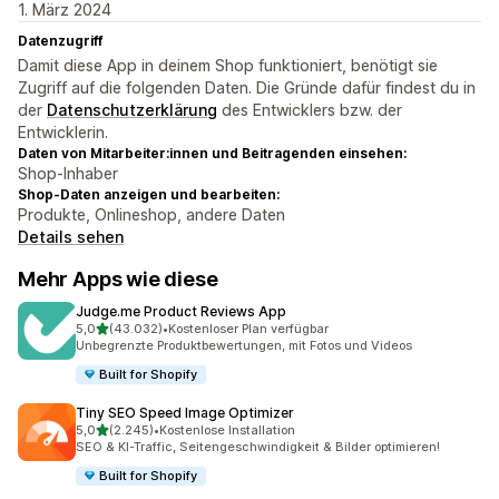
1. März 2024
Datenzugriff
Damit diese App in deinem Shop funktioniert, benötigt sie
Zugriff auf die folgenden Daten. Die Gründe dafür findest du in
der
Datenschutzerklärung
des Entwicklers bzw. der
Entwicklerin.
Daten von Mitarbeiter:innen und Beitragenden einsehen:
Shop-Inhaber
Shop-Daten anzeigen und bearbeiten:
Produkte, Onlineshop, andere Daten
Details sehen
Mehr Apps wie diese
Judge.me Product Reviews App
von 5 Sternen
5,0
(43.032)
•
Kostenloser Plan verfügbar
43032 Rezensionen insgesamt
Unbegrenzte Produktbewertungen, mit Fotos und Videos
Built for Shopify
Tiny SEO Speed Image Optimizer
von 5 Sternen
5,0
(2.245)
•
Kostenlose Installation
2245 Rezensionen insgesamt
SEO & KI-Traffic, Seitengeschwindigkeit & Bilder optimieren!
Built for Shopify