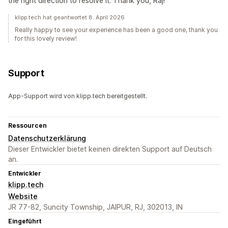
the right direction to resolve it. Thank you, Raj!
klipp.tech hat geantwortet 8. April 2026
Really happy to see your experience has been a good one, thank you
for this lovely review!
Support
App-Support wird von klipp.tech bereitgestellt.
Ressourcen
Datenschutzerklärung
Dieser Entwickler bietet keinen direkten Support auf Deutsch
an.
Entwickler
klipp.tech
Website
JR 77-82, Suncity Township, JAIPUR, RJ, 302013, IN
Eingeführt