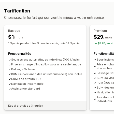
Préchargement
Pages d’erreur 404
Indexation des pages
Tarification
Extraits enrichis
JSON-LD
Schémas
SEO local
Choisissez le forfait qui convient le mieux à votre entreprise.
Optimisation de vitesse
Automatisations
Suivi des performances
Basique
Premium
Audits
Rapports
Analyses de la concurrence
$1
$29
/ mois
/ mois
Analyses de la vitesse
Suivi
Suivi du classement
1 $/mois pendant les 3 premiers mois, puis 14 $/mois
ou $228/an et
Fonctionnalités
Fonctionnalit
Soumissions automatiques IndexNow (100 k/mois)
Soumissions
Prise en charge d'IndexNow pour une seule langue
Prise en ch
et marchés
Balisage Schema
Balisage Sc
RUM (surveillance des utilisateurs réels) non inclus
Suivi de visib
Suivi des erreurs 404
RUM (100 k 
Navigation instantanée
Suivi des er
Assistance standard
Navigation 
Assistance 
individuels
Essai gratuit de 3 jour(s)