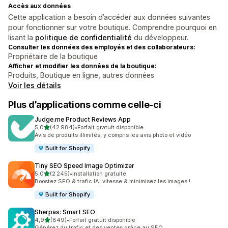
Accès aux données
Cette application a besoin d’accéder aux données suivantes
pour fonctionner sur votre boutique. Comprendre pourquoi en
lisant la
politique de confidentialité
du développeur.
Consulter les données des employés et des collaborateurs:
Propriétaire de la boutique
Afficher et modifier les données de la boutique:
Produits, Boutique en ligne, autres données
Voir les détails
Plus d’applications comme celle-ci
Judge.me Product Reviews App
étoile(s) sur 5
5,0
(42 984)
•
Forfait gratuit disponible
42984 avis au total
Avis de produits illimités, y compris les avis photo et vidéo
Built for Shopify
Tiny SEO Speed Image Optimizer
étoile(s) sur 5
5,0
(2 245)
•
Installation gratuite
2245 avis au total
Boostez SEO & trafic IA, vitesse & minimisez les images !
Built for Shopify
Sherpas: Smart SEO
étoile(s) sur 5
4,9
(849)
•
Forfait gratuit disponible
849 avis au total
Générez du trafic et des ventes grâce au SEO.