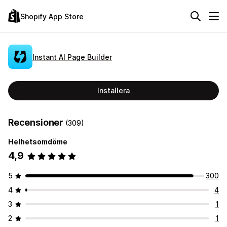
Shopify App Store
Instant AI Page Builder
Installera
Recensioner
(309)
Helhetsomdöme
4,9
5
300
4
4
3
1
2
1