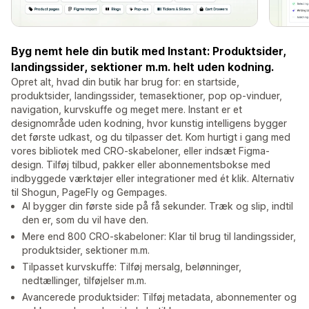
Byg nemt hele din butik med Instant: Produktsider,
landingssider, sektioner m.m. helt uden kodning.
Opret alt, hvad din butik har brug for: en startside,
produktsider, landingssider, temasektioner, pop op-vinduer,
navigation, kurvskuffe og meget mere. Instant er et
designområde uden kodning, hvor kunstig intelligens bygger
det første udkast, og du tilpasser det. Kom hurtigt i gang med
vores bibliotek med CRO-skabeloner, eller indsæt Figma-
design. Tilføj tilbud, pakker eller abonnementsbokse med
indbyggede værktøjer eller integrationer med ét klik. Alternativ
til Shogun, PageFly og Gempages.
AI bygger din første side på få sekunder. Træk og slip, indtil
den er, som du vil have den.
Mere end 800 CRO-skabeloner: Klar til brug til landingssider,
produktsider, sektioner m.m.
Tilpasset kurvskuffe: Tilføj mersalg, belønninger,
nedtællinger, tilføjelser m.m.
Avancerede produktsider: Tilføj metadata, abonnementer og