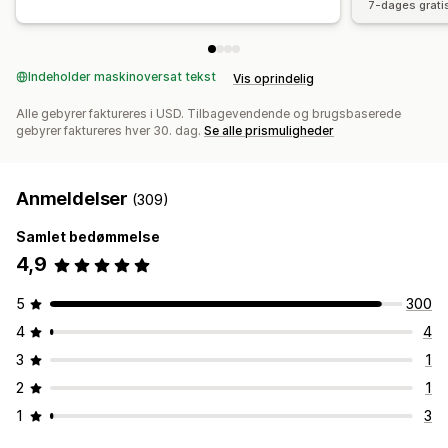
7-dages grati
Indeholder maskinoversat tekst
Vis oprindelig
Alle gebyrer faktureres i USD. Tilbagevendende og brugsbaserede
gebyrer faktureres hver 30. dag.
Se alle prismuligheder
Anmeldelser
(309)
Samlet bedømmelse
4,9
5
300
4
4
3
1
2
1
1
3