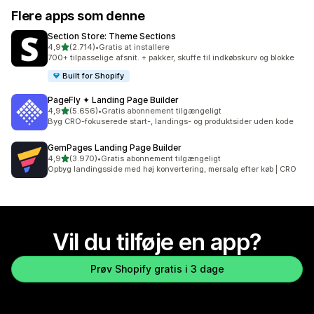
Flere apps som denne
Section Store: Theme Sections
ud af 5 stjerner
4,9
(2.714)
•
Gratis at installere
2714 anmeldelser i alt
700+ tilpasselige afsnit. + pakker, skuffe til indkøbskurv og blokke
Built for Shopify
PageFly ✦ Landing Page Builder
ud af 5 stjerner
4,9
(5.656)
•
Gratis abonnement tilgængeligt
5656 anmeldelser i alt
Byg CRO-fokuserede start-, landings- og produktsider uden kode
GemPages Landing Page Builder
ud af 5 stjerner
4,9
(3.970)
•
Gratis abonnement tilgængeligt
3970 anmeldelser i alt
Opbyg landingsside med høj konvertering, mersalg efter køb | CRO
Vil du tilføje en app?
Prøv Shopify gratis i 3 dage