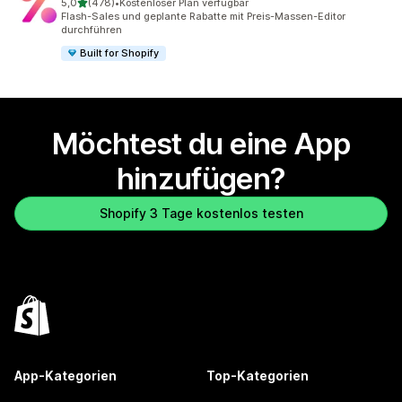
von 5 Sternen
5,0
(478)
•
Kostenloser Plan verfügbar
478 Rezensionen insgesamt
Flash-Sales und geplante Rabatte mit Preis-Massen-Editor
durchführen
Built for Shopify
Möchtest du eine App
hinzufügen?
Shopify 3 Tage kostenlos testen
App-Kategorien
Top-Kategorien