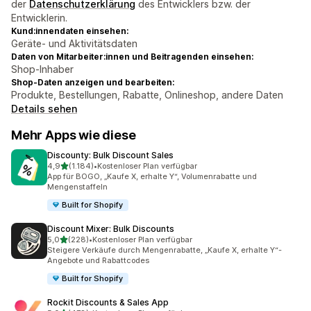
der
Datenschutzerklärung
des Entwicklers bzw. der
Entwicklerin.
Kund:innendaten einsehen:
Geräte- und Aktivitätsdaten
Daten von Mitarbeiter:innen und Beitragenden einsehen:
Shop-Inhaber
Shop-Daten anzeigen und bearbeiten:
Produkte, Bestellungen, Rabatte, Onlineshop, andere Daten
Details sehen
Mehr Apps wie diese
Discounty: Bulk Discount Sales
von 5 Sternen
4,9
(1.184)
•
Kostenloser Plan verfügbar
1184 Rezensionen insgesamt
App für BOGO, „Kaufe X, erhalte Y“, Volumenrabatte und
Mengenstaffeln
Built for Shopify
Discount Mixer: Bulk Discounts
von 5 Sternen
5,0
(228)
•
Kostenloser Plan verfügbar
228 Rezensionen insgesamt
Steigere Verkäufe durch Mengenrabatte, „Kaufe X, erhalte Y“-
Angebote und Rabattcodes
Built for Shopify
Rockit Discounts & Sales App