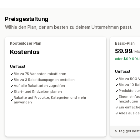
Management der Preisgestaltung
Prozentuale Rabatte
Massenrabatte
Preisbildungsregeln
Prozentuale Rabatte
Feste Rabatte
Zeitlich begrenzte Angebote
Countdown Timer
Banner
Preisgestaltung
Flash-Verkäufe
Planung
Massenbearbeitung
Tags
Dynamische Preise
Individuelle Rabatte
Wähle den Plan, der am besten zu deinem Unternehmen passt.
Rabatte verwalten
Editor-Tool
Massenbearbeitung
Kampagnen
Kostenloser Plan
Basic-Plan
Trigger und Regeln
Rabattstapelung
Targeting
Tagging
$9.99
Kostenlos
/ M
oder $99.90/Ja
Umfasst
Umfasst
Bis zu 75 Varianten rabattieren
Bis zu 500 V
Bis zu 3 Rabattkampagnen erstellen
Bis zu 10 R
Auf alle Rabattarten zugreifen
Produkte dur
Start- und Endzeiten planen
Einen einfa
Rabatte auf Produkte, Kategorien und mehr
hinzufügen
anwenden
Ein einfach
Alles aus de
5-tägiger kos